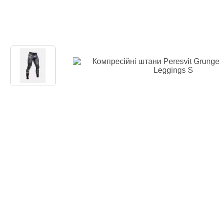
Одяг повсякден
Кімоно
Взуття
Важка атлетика
Вільна боротьба
Спортивне харч
Боксерські ринг
Тренажери, шведс
турники-бруси
Подарунковий с
Бренди