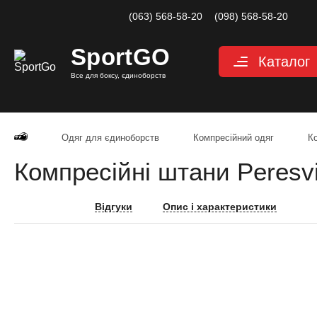
(063) 568-58-20
(098) 568-58-20
Sport
GO
Каталог
Все для боксу, єдиноборств
Рукавиці
Захист
Одяг для єдиноборств
Компресійний одяг
К
Капи для боксу
Компресійні штани Peresv
Боксерські бинт
Маківари і лапи
Відгуки
Опис і характеристики
Мішки, груші, м
Аксесуари, Фітн
Тренажерний за
Одяг для єдино