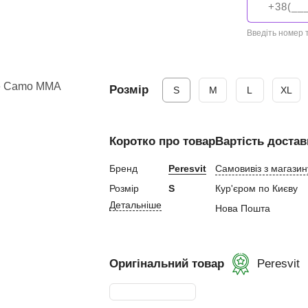
ний
Введіть номер
Розмір
S
M
L
XL
ування
Коротко про товар
Вартість достав
и, Клітки ММА
ькі стінки,
Бренд
Peresvit
Самовивіз з магазин
Розмір
S
Кур'єром по Києву
Детальніше
ертифікат
Нова Пошта
Оригінальний товар
Peresvit