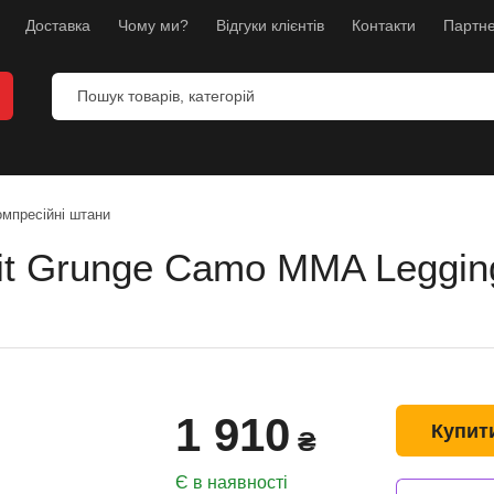
Доставка
Чому ми?
Відгуки клієнтів
Контакти
Партне
омпресійні штани
it Grunge Camo MMA Leggin
и
анекени
ес
1 910
л
Купит
₴
борств
Є в наявності