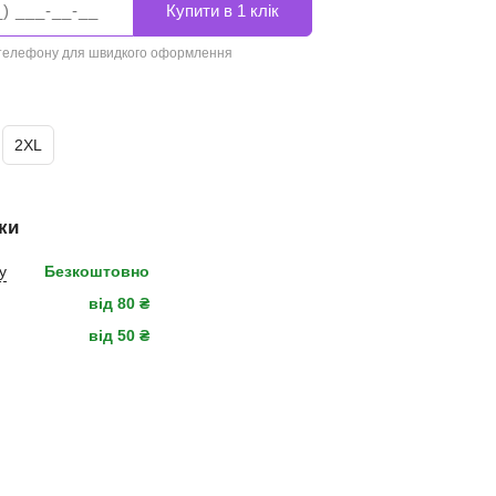
 телефону для швидкого оформлення
2XL
ки
у
Безкоштовно
від 80 ₴
від 50 ₴