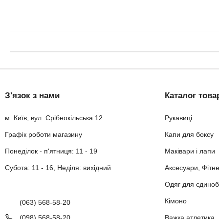
З'язок з нами
Каталог това
м. Київ, вул. Срібнокільська 12
Рукавиці
Графік роботи магазину
Капи для боксу
Понеділок - п'ятниця: 11 - 19
Маківари і лапи
Субота: 11 - 16, Неділя: вихідний
Аксесуари, Фітн
Одяг для єдиноб
Кімоно
(063) 568-58-20
(098) 568-58-20
Важка атлетика