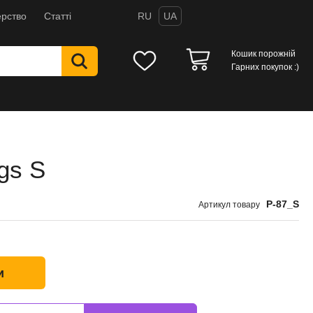
рство
Статті
RU
UA
Кошик порожній
Гарних покупок :)
gs S
P-87_S
Артикул товару
и