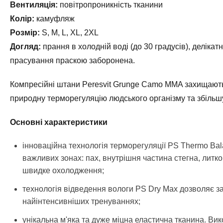
Вентиляція:
повітропроникність тканини
Колір:
камуфляж
Розмір:
S, M, L, XL, 2XL
Догляд:
прання в холодній воді (до 30 градусів), делікатн
прасування праскою заборонена.
Компресійні штани Peresvit Grunge Camo MMA захищають
природну терморегуляцію людського організму та збільш
Основні характеристики
інноваційна технологія терморегуляції PS Thermo Ba
важливих зонах: пах, внутрішня частина стегна, литк
швидке охолодження;
технологія відведення вологи PS Dry Max дозволяє 
найінтенсивніших тренуваннях;
унікальна м'яка та дуже міцна еластична тканина. Вик