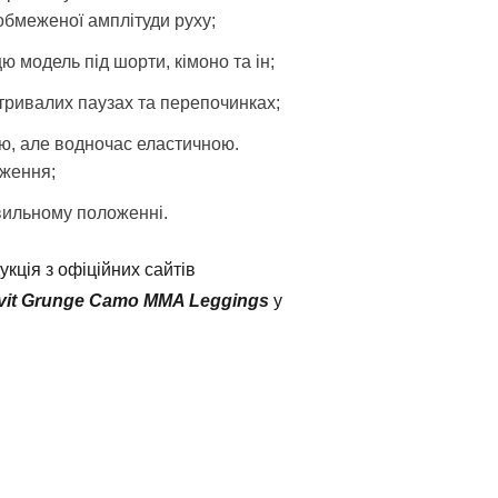
обмеженої амплітуди руху;
 модель під шорти, кімоно та ін;
 тривалих паузах та перепочинках;
ою, але водночас еластичною.
ження;
авильному положенні.
кція з офіційних сайтів
vit Grunge Camo MMA Leggings
у