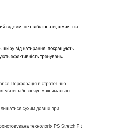
ий віджим, не відбілювати, хімчистка і
 шкіру від натирання, покращують
ують ефективність тренувань.
lance Перфорація в стратегічно
ові м'язи забезпечує максимально
залишатися сухим довше при
ористовувана технологія PS Stretch Fit