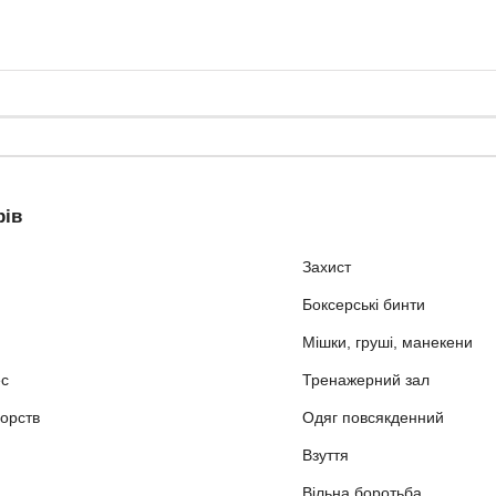
рів
Захист
Боксерські бинти
Мішки, груші, манекени
ес
Тренажерний зал
орств
Одяг повсякденний
Взуття
Вільна боротьба