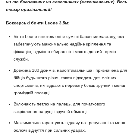
чи то бавовняних чи еластичних (мексиканських). Весь
товар оригінальний!
Боксерські бинти Leone 3,5м:
Бінти Leone виготовлені із суміші бавовни/еластану, яка
забезпечують максимально надійне кріплення та
фіксацію, відмінно вбирає піт і мають довгий термін
служби.
Довжина 180 дюймів, найоптимальніша і призначена для
бійців будь-якого рівня, також підходить для елітних
спортсменів, які віддають перевагу більш зручній і менш
громіздкій посадці.
Включають петлю на палець, для початкового
закріплення на руці і зручній обмотці.
Максимально гарантують віддачу на тренуванні та менш
болючі відчуття при сильних ударах.