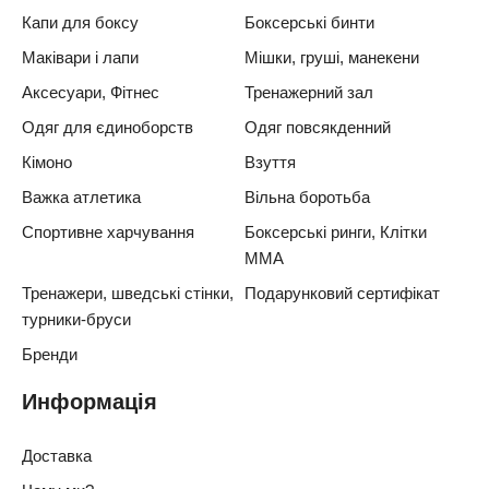
Капи для боксу
Боксерські бинти
Маківари і лапи
Мішки, груші, манекени
Аксесуари, Фітнес
Тренажерний зал
Одяг для єдиноборств
Одяг повсякденний
Кімоно
Взуття
Важка атлетика
Вільна боротьба
Спортивне харчування
Боксерські ринги, Клітки
ММА
Тренажери, шведські стінки,
Подарунковий сертифікат
турники-бруси
Бренди
Информація
Доставка