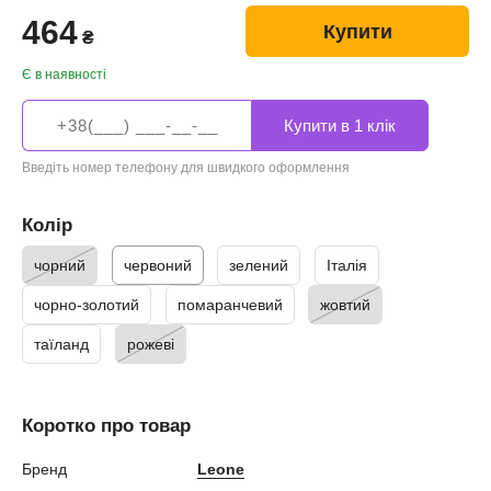
464
Купити
₴
Є в наявності
Введіть номер телефону для швидкого оформлення
Колір
чорний
червоний
зелений
Італія
чорно-золотий
помаранчевий
жовтий
таїланд
рожеві
Коротко про товар
Бренд
Leone