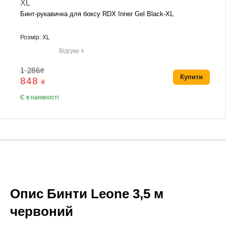
Бинт-рукавичка для боксу RDX Inner Gel Black-XL
Розмір: XL
Відгуки
4
1 286
₴
Купити
848
₴
Є в наявності
Опис Бинти Leone 3,5 м
червоний