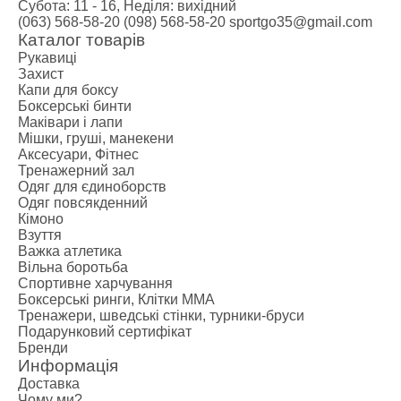
Субота: 11 - 16, Неділя: вихідний
(063) 568-58-20
(098) 568-58-20
sportgo35@gmail.com
Каталог товарів
Рукавиці
Захист
Капи для боксу
Боксерські бинти
Маківари і лапи
Мішки, груші, манекени
Аксесуари, Фітнес
Тренажерний зал
Одяг для єдиноборств
Одяг повсякденний
Кімоно
Взуття
Важка атлетика
Вільна боротьба
Спортивне харчування
Боксерські ринги, Клітки ММА
Тренажери, шведські стінки, турники-бруси
Подарунковий сертифікат
Бренди
Информація
Доставка
Чому ми?