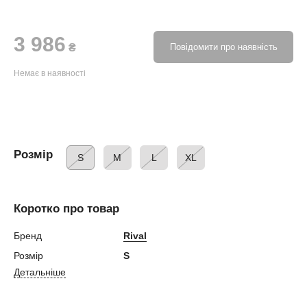
3 986
₴
Повідомити про наявність
Немає в наявності
Розмір
S
M
L
XL
Коротко про товар
Бренд
Rival
Розмір
S
Детальніше