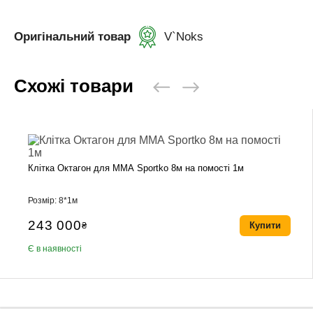
Оригінальний товар
V`Noks
Схожі товари
Клітка Октагон для ММА Sportko 8м на помості 1м
Розмір: 8*1м
243 000
₴
Купити
Є в наявності