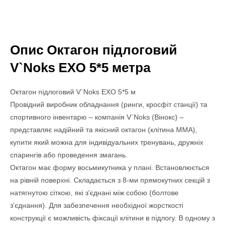
Опис Октагон підлоговий
V`Noks EXO 5*5 метра
Октагон підлоговий V`Noks EXO 5*5 м
Провідний виробник обладнання (ринги, кросфіт станції) та
спортивного інвентарю – компанія V`Noks (Вінокс) –
представляє надійний та якісний октагон (клітина MMA),
купити який можна для індивідуальних тренувань, дружніх
спарингів або проведення змагань.
Октагон має форму восьмикутника у плані. Встановлюється
на рівній поверхні. Складається з 8-ми прямокутних секцій з
натягнутою сіткою, які з'єднані між собою (болтове
з'єднання). Для забезпечення необхідної жорсткості
конструкції є можливість фіксації клітини в підлогу. В одному з