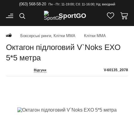
(063) 568-58-20
Пн - Пт: 11-19:00; Cб: 11-16:00; Нд: вихідний
Sport
GO
Боксерські ринги, Клітки ММА
Клітки ММА
Октагон підлоговий V`Noks EXO
5*5 метра
V-60135_2078
Відгуки