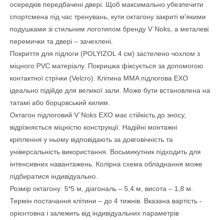
осередків передбачені двері. Щоб максимально убезпечити
спортсмена під час тренувань, кути октагону закриті м'якими
подушками зі стильним логотипом бренду V`Noks, а металеві
перемички та двері – зачехлені.
Покриття для підлоги (POLYIZOL 4 см) застелено чохлом з
міцного PVC матеріалу. Покришка фіксується за допомогою
контактної стрічки (Velcro). Клітина MMA підлогова EXO
ідеально підійде для великої зали. Може бути встановлена на
татамі або борцовський килим.
Октагон підлоговий V`Noks EXO має стійкість до зносу,
відрізняється міцністю конструкції. Надійні монтажні
кріплення у ньому відповідають за довговічність та
універсальність використання. Восьмикутник підходить для
інтенсивних навантажень. Колірна схема обладнання може
підбиратися індивідуально.
Розмір октагону: 5*5 м, діагональ – 5,4 м, висота – 1,8 м.
Термін постачання клітини – до 4 тижнів. Вказана вартість -
орієнтовна і залежить від індивідуальних параметрів