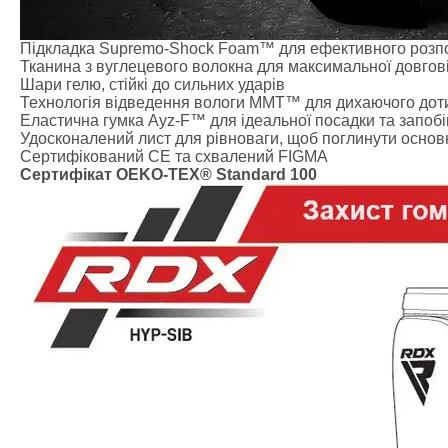
Креатин
Предтренува
Протеїн
Підкладка Supremo-Shock Foam™ для ефективного розпо
Тканина з вуглецевого волокна для максимальної довгові
Протеїнові 
Шари гелю, стійкі до сильних ударів
Боксерські р
Технологія відведення вологи MMT™ для дихаючого дот
Категории
Еластична гумка Ayz-F™ для ідеальної посадки та запоб
Удосконалений лист для рівноваги, щоб поглинути основ
Боксерські р
Сертифікований CE та схвалений FIGMA
Клітки ММА
Сертифікат OEKO-TEX® Standard 100
Тренажери, ш
Категории
Спортивні т
Турники-бру
Шведські сті
Подарункови
Бренди