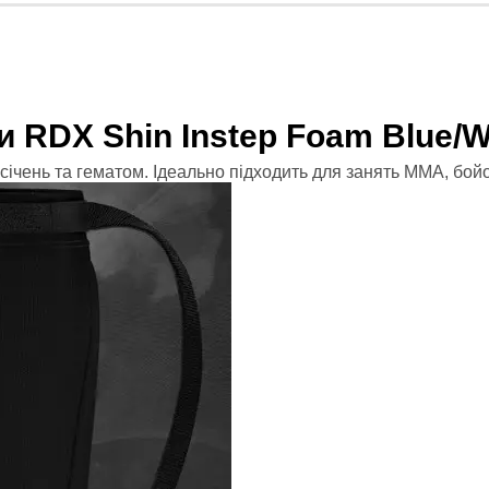
ики
 зал
ні платформи, Bosu
и RDX Shin Instep Foam Blue/W
росфіту
озсічень та гематом. Ідеально підходить для занять ММА, бо
танги
иноборств
 форма
ікбоксингу
й одяг
айського боксу
ММА