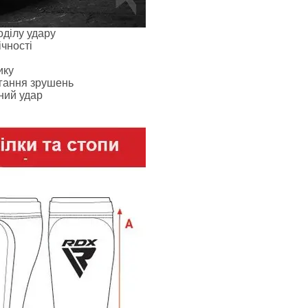
льні комплекси
ділу удару
чності
батончики
инги, Клітки ММА
ику
ігання зрушень
ний удар
инги
ведські стінки, турники-бруси
ренажери
си
нки
й сертифікат