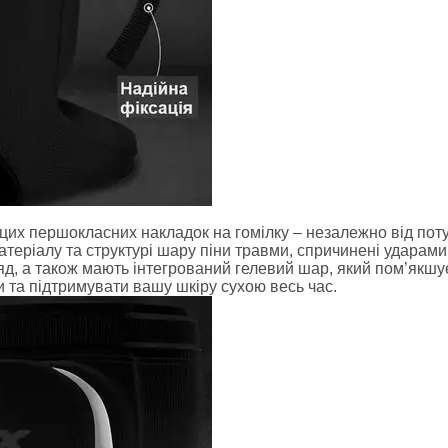
стюми, пояс сауна
денний
лстовки
айки
хеквондо
ю цих першокласних накладок на гомілку – незалежно від пот
карате
атеріалу та структурі шару піни травми, спричинені ударами
яд, а також мають інтегрований гелевий шар, який пом’якшу
дзюдо
и та підтримувати вашу шкіру сухою весь час.
моно
сівки