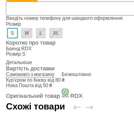
Наколінники 
Голеностопи
Капи для бо
Введіть номер телефону для швидкого оформлення
Категории
Розмір
Стандартна 
S
M
L
XL
Подвійна ка
Коротко про товар
Капа для бре
Бренд
RDX
Футляр
Розмір
S
Боксерські б
Детальніше
Маківари і л
Вартість доставки
Категории
Самовивіз з магазину
Безкоштовно
Кур'єром по Києву
від 80 ₴
Боксерські 
Нова Пошта
від 50 ₴
Маківара, П
Оригінальний товар
RDX
Палки і Раке
Мішки, груші
Схожі товари
Категории
Груша для б
Мішки для б
Водоналивн