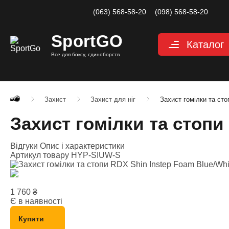
(063) 568-58-20
(098) 568-58-20
Sport
GO
Каталог
Все для боксу, єдиноборств
Рукавиці
Категории
Рукавиці для
Рукавиці д
Захист
Захист для ніг
Захист гомілки та сто
Рукавиці дл
Захист гомілки та стопи
Снарядні ру
Рукавиці для
Відгуки
Опис і характеристики
Велоперчатк
Артикул товару
HYP-SIUW-S
Захист
Категории
Шоломи для
1 760
₴
Захист паху
Є в наявності
Захист для н
Купити
Захист корпу