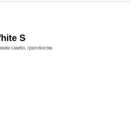
hite S
йовим самбо, греплінгом.