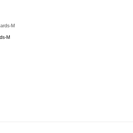
 груші
душки
лення, кріплення для груші і мішки
 боротьби
ітнес
rds-M
ніри
 йоги та фітнесу
ільця
 води
преса
іджимань
аки
гума для тренувань
я шиї
і