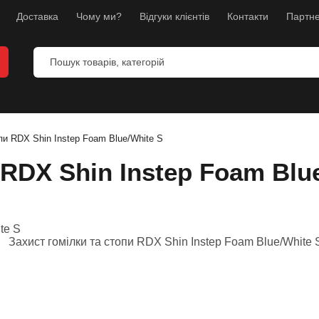
Доставка
Чому ми?
Відгуки клієнтів
Контакти
Партне
 боксу
ля ММА
пи RDX Shin Instep Foam Blue/White S
я карате
 RDX Shin Instep Foam Blu
кавиці
 фітнесу
и
 боксу
іг
су і грудей