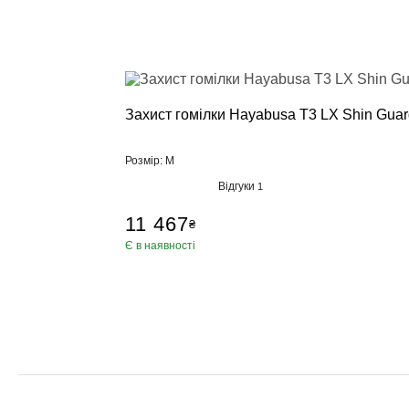
Пневматичні
Настінні по
Стійки, кріп
Манекен для
Аксесуари, Ф
Захист гомілки Hayabusa T3 LX Shin Gua
Категории
Брелки, суве
Розмір: M
Килимки для
Відгуки
1
Петлі TRX, К
Пляшка для
11 467
₴
Ролики для 
Є в наявності
Упори для в
Фітболи
Сумки, рюкз
Скакалки
Еспандери, 
Тренажер дл
Обважнювач