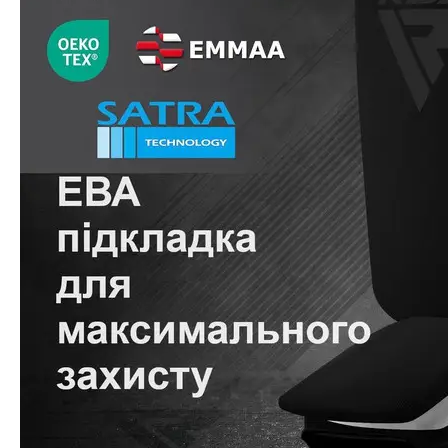
Важка атлет
Категории
Кистьові би
Бинти для п
Лямки для т
Пояс для ва
Жіночий кос
Чоловічий к
Шкарпетки д
Вільна боро
Категории
Борцовські 
Борцівське т
Спортивне х
Категории
BCAA
L-карнітин
Вітаміни та 