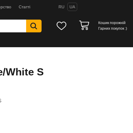
рство
Статті
RU
UA
Кошик порожній
Гарних покупок :)
e/White S