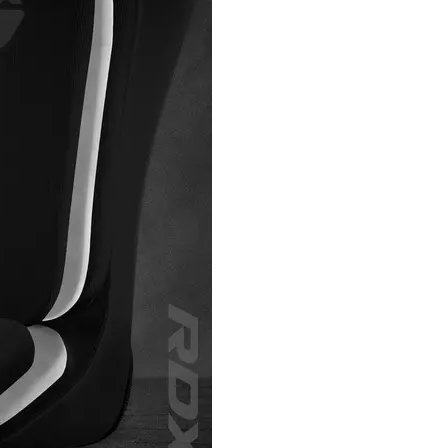
ика
нти для жиму
рисідань
яги
жкої атлетики
тюм для важкої атлетики
остюм для важкої атлетики
ля важкої атлетики
тьба
килими
рико
арчування
мінерали