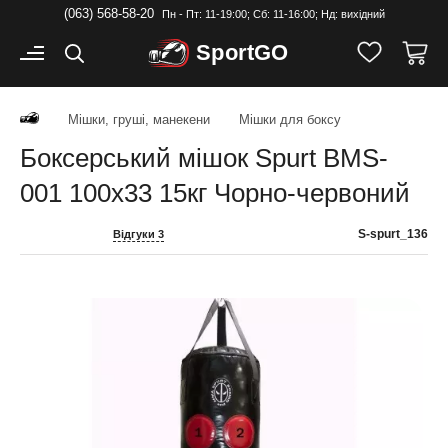
(063) 568-58-20
Пн - Пт: 11-19:00; Cб: 11-16:00; Нд: вихідний
Sport
GO
Мішки, груші, манекени
Мішки для боксу
Боксерський мішок Spurt BMS-
001 100х33 15кг Чорно-червоний
S-spurt_136
Відгуки 3