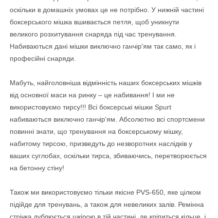
оскільки в домашніх умовах це не потрібно. У нижній частині
боксерського мішка вшивається петля, щоб уникнути
великого розхитування снаряда під час тренування.
Набиваються дані мішки виключно ганчір'ям так само, як і
професійні снаряди.
Мабуть, найголовніша відмінність наших боксерських мішків
від основної маси на ринку – це набивання! І ми не
використовуємо тирсу!!! Всі боксерські мішки Spurt
набиваються виключно ганчір'ям. Абсолютно всі спортсмени
повинні знати, що тренування на боксерському мішку,
набитому тирсою, призведуть до незворотних наслідків у
ваших суглобах, оскільки тирса, збиваючись, перетворюється
на бетонну стіну!
Також ми використовуємо тільки якісне PVS-650, яке цілком
підійде для тренувань, а також для невеликих залів. Ремінна
стрічка дублюється шкірою в тій частині, де кріпиться кільце, і