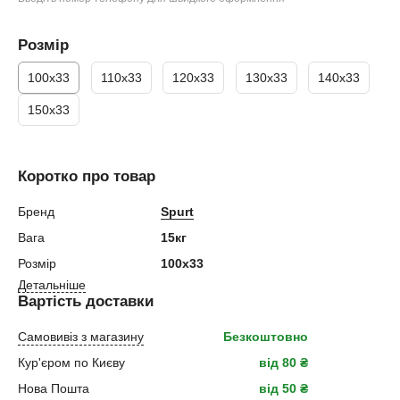
Розмір
100х33
110х33
120х33
130х33
140х33
150х33
Коротко про товар
Бренд
Spurt
Вага
15кг
Розмір
100х33
Детальніше
Вартість доставки
Самовивіз з магазину
Безкоштовно
Кур'єром по Києву
від 80 ₴
Нова Пошта
від 50 ₴