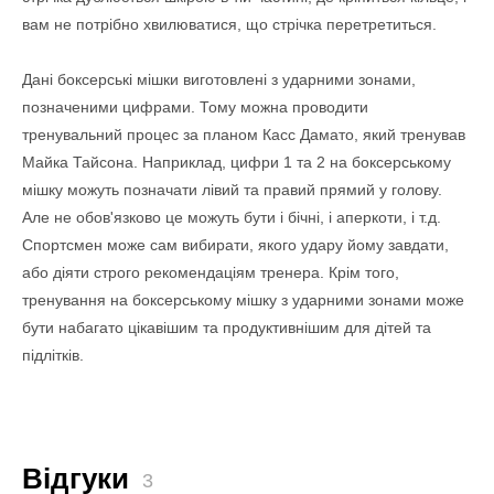
вам не потрібно хвилюватися, що стрічка перетретиться.
Дані боксерські мішки виготовлені з ударними зонами,
позначеними цифрами. Тому можна проводити
тренувальний процес за планом Касс Дамато, який тренував
Майка Тайсона. Наприклад, цифри 1 та 2 на боксерському
мішку можуть позначати лівий та правий прямий у голову.
Але не обов'язково це можуть бути і бічні, і аперкоти, і т.д.
Спортсмен може сам вибирати, якого удару йому завдати,
або діяти строго рекомендаціям тренера. Крім того,
тренування на боксерському мішку з ударними зонами може
бути набагато цікавішим та продуктивнішим для дітей та
підлітків.
Відгуки
3