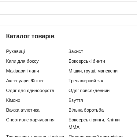
Каталог товарів
Рукавиці
Захист
Капи для боксу
Боксерські бинти
Маківари і лапи
Мішки, груші, манекени
Аксесуари, Фітнес
Тренажерний зал
Одяг для єдиноборств
Одяг повсякденний
Кімоно
Взуття
Важка атлетика
Вільна боротьба
Спортивне харчування
Боксерські ринги, Клітки
ММА
Тренажери, шведські стінки,
Подарунковий сертифікат