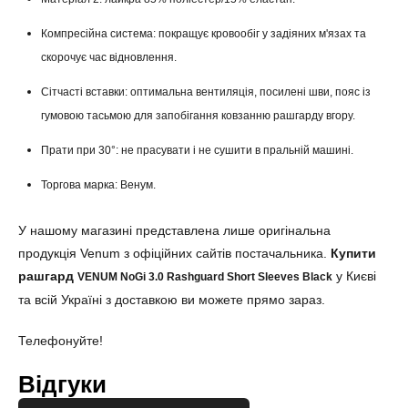
Компресійна система: покращує кровообіг у задіяних м'язах та
скорочує час відновлення.
Сітчасті вставки: оптимальна вентиляція, посилені шви, пояс із
гумовою тасьмою для запобігання ковзанню рашгарду вгору.
Прати при 30°: не прасувати і не сушити в пральній машині.
Торгова марка: Венум.
У нашому магазині представлена лише оригінальна
продукція Venum з офіційних сайтів постачальника.
Купити
рашгард
у Києві
VENUM NoGi 3.0 Rashguard
Short
Sleeves Black
та всій Україні з доставкою ви можете прямо зараз.
Телефонуйте!
Відгуки