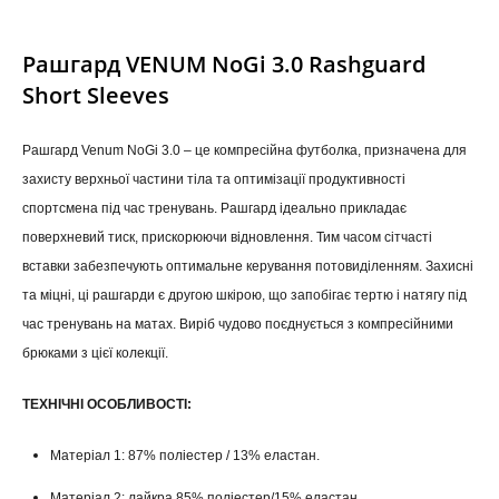
Рашгард VENUM NoGi 3.0 Rashguard
Short Sleeves
Рашгард Venum NoGi 3.0 – це компресійна футболка, призначена для
захисту верхньої частини тіла та оптимізації продуктивності
спортсмена під час тренувань. Рашгард ідеально прикладає
поверхневий тиск, прискорюючи відновлення. Тим часом сітчасті
вставки забезпечують оптимальне керування потовиділенням. Захисні
та міцні, ці рашгарди є другою шкірою, що запобігає тертю і натягу під
час тренувань на матах. Виріб чудово поєднується з компресійними
брюками з цієї колекції.
ТЕХНІЧНІ ОСОБЛИВОСТІ:
Матеріал 1: 87% поліестер / 13% еластан.
Матеріал 2: лайкра 85% поліестер/15% еластан.