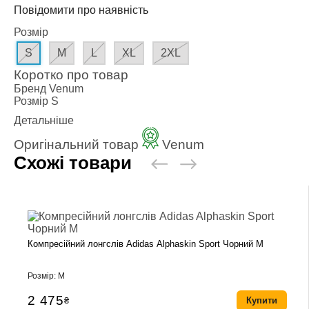
Повідомити про наявність
Розмір
S
M
L
XL
2XL
Коротко про товар
Бренд
Venum
Розмір
S
Детальніше
Оригінальний товар
Venum
Схожі товари
Компресійний лонгслів Adidas Alphaskin Sport Чорний M
Розмір: M
2 475
₴
Купити