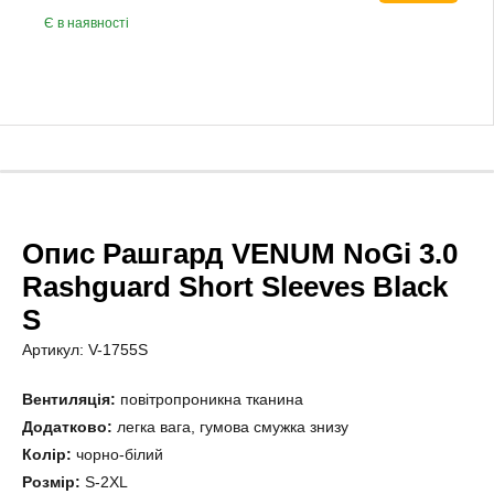
Є в наявності
Опис Рашгард VENUM NoGi 3.0
Rashguard Short Sleeves Black
S
Артикул: V-1755S
Вентиляція:
повітропроникна тканина
Додатково:
легка вага, гумова смужка знизу
Колір:
чорно-білий
Розмір:
S-2XL