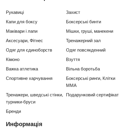
Рукавиці
Захист
Капи для боксу
Боксерські бинти
Маківари і лапи
Мішки, груші, манекени
Аксесуари, Фітнес
Тренажерний зал
Одяг для єдиноборств
Одяг повсякденний
Кімоно
Взуття
Важка атлетика
Вільна боротьба
Спортивне харчування
Боксерські ринги, Клітки
ММА
Тренажери, шведські стінки,
Подарунковий сертифікат
турники-бруси
Бренди
Информація