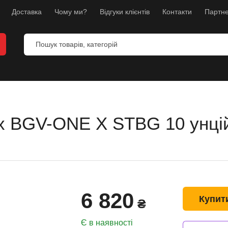
Доставка
Чому ми?
Відгуки клієнтів
Контакти
Партне
ex BGV-ONE X STBG 10 унцій
и
анекени
ес
6 820
л
Купит
₴
борств
Є в наявності