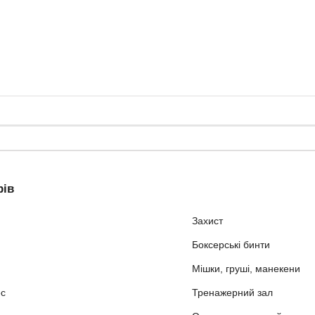
рів
Захист
Боксерські бинти
Мішки, груші, манекени
ес
Тренажерний зал