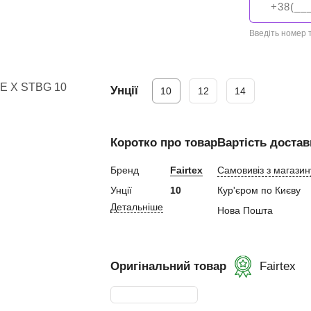
ний
Введіть номер
Унції
10
12
14
ування
Коротко про товар
Вартість достав
и, Клітки ММА
ькі стінки,
Бренд
Fairtex
Самовивіз з магазин
Унції
10
Кур'єром по Києву
Детальніше
ертифікат
Нова Пошта
Оригінальний товар
Fairtex