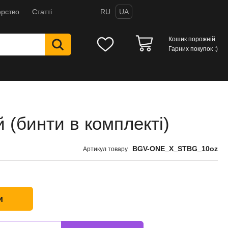
рство
Статті
RU
UA
Кошик порожній
Гарних покупок :)
 (бинти в комплекті)
BGV-ONE_X_STBG_10oz
Артикул товару
и