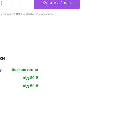
 телефону для швидкого оформлення
ки
у
Безкоштовно
від 80 ₴
від 50 ₴