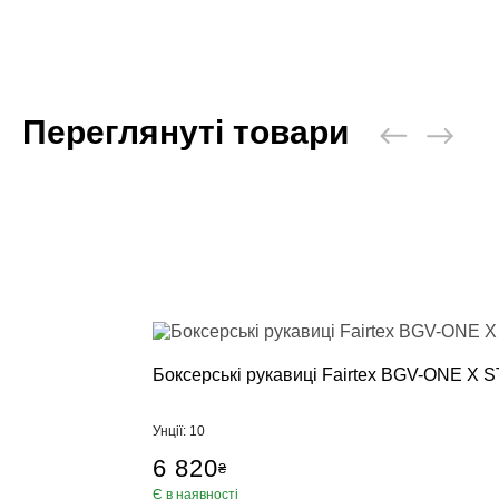
Переглянуті товари
Боксерські рукавиці Fairtex BGV-ONE X S
Унції: 10
6 820
₴
Є в наявності