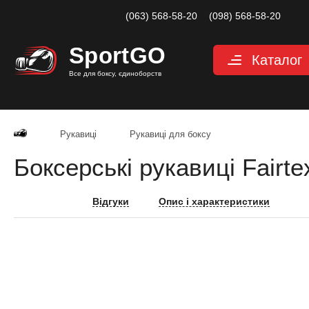
(063) 568-58-20
(098) 568-58-20
Sport
GO
Каталог
Все для боксу, єдиноборств
Рукавиці
Захист
Рукавиці
Рукавиці для боксу
Капи для боксу
Боксерські рукавиці Fairt
Боксерські бинт
Маківари і лапи
Відгуки
Опис і характеристики
Мішки, груші, м
Аксесуари, Фітн
Тренажерний за
Одяг для єдино