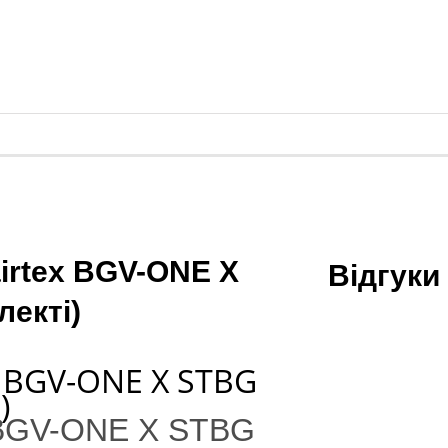
airtex BGV-ONE X
Відгуки
лекті)
x BGV-ONE X STBG
)
x BGV-ONE X STBG