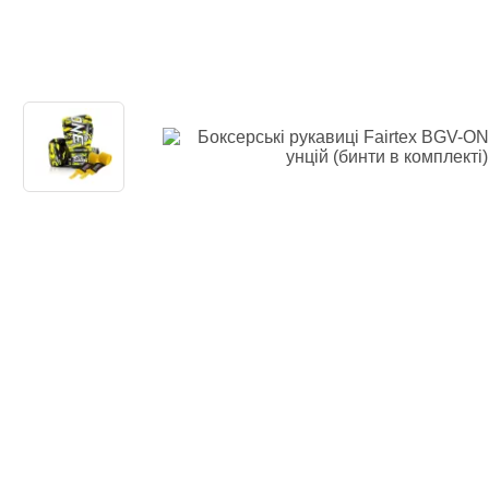
Одяг повсякден
Кімоно
Взуття
Важка атлетика
Вільна боротьба
Спортивне харч
Боксерські ринг
Тренажери, шведс
турники-бруси
Подарунковий с
Бренди