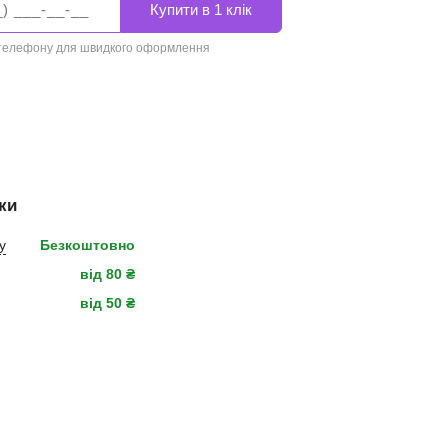
 телефону для швидкого оформлення
ки
у
Безкоштовно
від 80 ₴
від 50 ₴