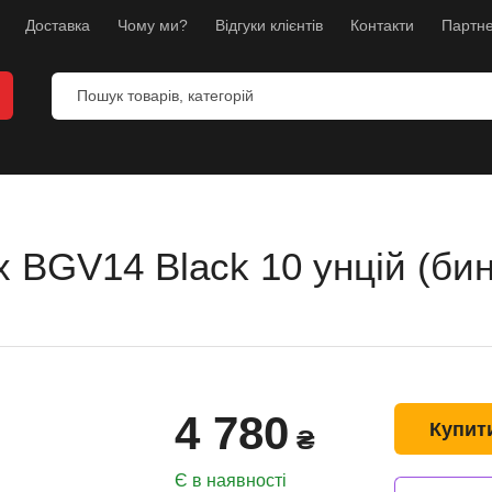
Доставка
Чому ми?
Відгуки клієнтів
Контакти
Партне
ex BGV14 Black 10 унцій (бин
и
анекени
ес
4 780
л
Купит
₴
борств
Є в наявності