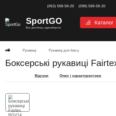
(063) 568-58-20
(098) 568-58-20
Sport
GO
Каталог
Все для боксу, єдиноборств
Рукавиці
Захист
Рукавиці
Рукавиці для боксу
Капи для боксу
Боксерські рукавиці Fairt
Боксерські бинт
Маківари і лапи
Відгуки
Опис і характеристики
Мішки, груші, м
Аксесуари, Фітн
Тренажерний за
Одяг для єдино