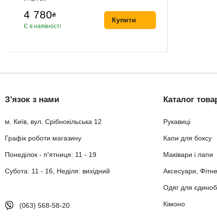
4 780
₴
Купити
Є в наявності
З'язок з нами
Каталог това
м. Київ, вул. Срібнокільська 12
Рукавиці
Графік роботи магазину
Капи для боксу
Понеділок - п'ятниця: 11 - 19
Маківари і лапи
Субота: 11 - 16, Неділя: вихідний
Аксесуари, Фітн
Одяг для єдиноб
Кімоно
(063) 568-58-20