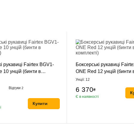
і рукавиці Fairtex BGV1-
Боксерські рукавиці Fairt
 10 унцій (бинти в
ONE Red 12 унцій (бинти 
)
комплекті)
Унції: 12
Відгуки
6 370
2
₴
К
Є в наявності
Купити
і