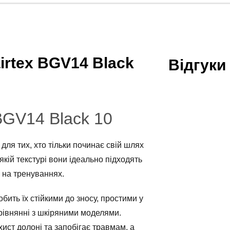
irtex BGV14 Black
Відгуки
 BGV14 Black 10
для тих, хто тільки починає свій шлях
’якій текстурі вони ідеально підходять
 на тренуваннях.
обить їх стійкими до зносу, простими у
рівнянні з шкіряними моделями.
ист долоні та запобігає травмам, а