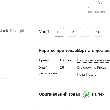
ний
Введіть номер
Унції
10
12
14
16
ування
Коротко про товар
Вартість достав
и, Клітки ММА
ькі стінки,
Бренд
Fairtex
Самовивіз з магазин
Унції
10
Кур'єром по Києву
Детальніше
ертифікат
Нова Пошта
Оригінальний товар
Fairtex