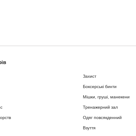
рів
Захист
Боксерські бинти
Мішки, груші, манекени
ес
Тренажерний зал
орств
Одяг повсякденний
Взуття