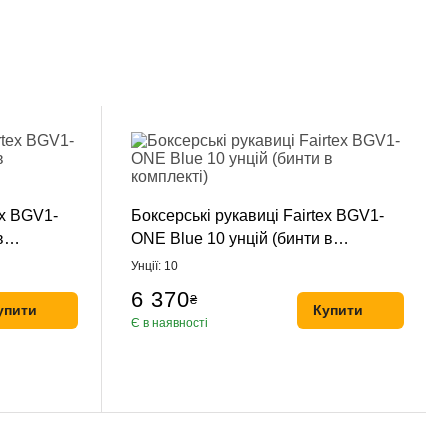
ex BGV1-
Боксерські рукавиці Fairtex BGV1-
в
ONE Blue 10 унцій (бинти в
комплекті)
Унції: 10
6 370
₴
упити
Купити
Є в наявності