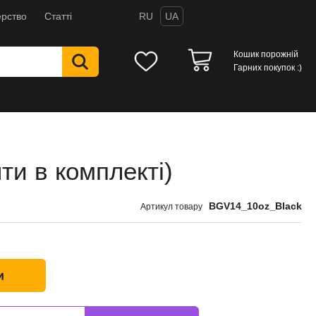
рство
Статті
RU
UA
Кошик порожній
Гарних покупок :)
ти в комплекті)
BGV14_10oz_Black
Артикул товару
и