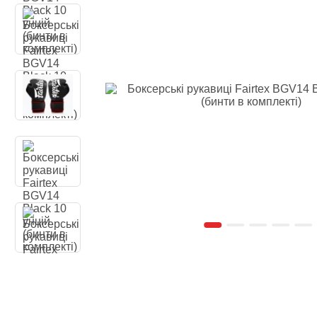
Одяг повсякден
Кімоно
Взуття
Важка атлетика
Вільна боротьба
Спортивне харч
Боксерські ринг
Тренажери, шведс
турники-бруси
Подарунковий с
Бренди