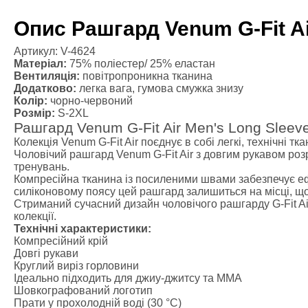
Масажні рол
Файтбол
Опис Рашгард Venum G-Fit Ai
Тренажерний
Категории
Артикул: V-4624
Матеріал:
75% поліестер/ 25% еластан
Балансуваль
Вентиляція:
повітропроникна тканина
Гантелі
Додатково:
легка вага, гумова смужка знизу
Канат для к
Колір:
чорно-червоний
Розмір:
S-2XL
Диски для ш
Рашгард Venum G-Fit Air Men's Long Sleev
Гірі
Колекція Venum G-Fit Air поєднує в собі легкі, технічні 
Грифи
Чоловічий рашгард Venum G-Fit Air з довгим рукавом ро
Медбол
тренувань.
Компресійна тканина із посиленими швами забезпечує ефе
Одяг для єд
силіконовому поясу цей рашгард залишиться на місці, щоб
Категории
Стриманий сучасний дизайн чоловічого рашгарду G-Fit Air
Боксерська
колекції.
Технічні характеристики:
Форма для к
Компресійний крій
Компресійни
Довгі рукави
Рашгарди
Круглий виріз горловини
Ідеально підходить для джиу-джитсу та ММА
Шорти для т
Шовкографований логотип
Шорти для 
Прати у прохолодній воді (30 °C)