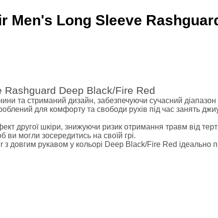
ики
r Men's Long Sleeve Rashguard
 зал
ні платформи, Bosu
росфіту
танги
e Rashguard Deep Black/Fire Red
тканини та стриманий дизайн, забезпечуючи сучасний діапазон
зроблений для комфорту та свободи рухів під час занять дж
кт другої шкіри, знижуючи ризик отримання травм від тертя
иноборств
 ви могли зосередитись на своїй грі.
 з довгим рукавом у кольорі Deep Black/Fire Red ідеально п
 форма
ікбоксингу
й одяг
айського боксу
ММА