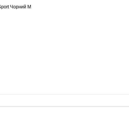
 груші
Sport Чорний M
душки
лення, кріплення для груші і мішки
 боротьби
ітнес
ніри
 йоги та фітнесу
ільця
 води
преса
іджимань
аки
гума для тренувань
я шиї
і