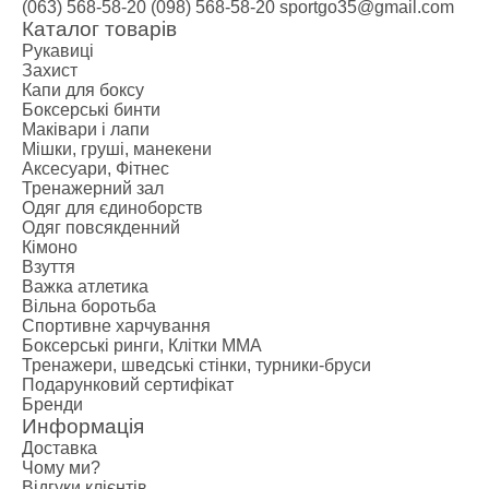
Креатин
(063) 568-58-20
(098) 568-58-20
sportgo35@gmail.com
Предтренува
Каталог товарів
Рукавиці
Протеїн
Захист
Протеїнові 
Капи для боксу
Боксерські р
Боксерські бинти
Маківари і лапи
Категории
Мішки, груші, манекени
Боксерські р
Аксесуари, Фітнес
Клітки ММА
Тренажерний зал
Одяг для єдиноборств
Тренажери, ш
Одяг повсякденний
Категории
Кімоно
Спортивні т
Взуття
Важка атлетика
Турники-бру
Вільна боротьба
Шведські сті
Спортивне харчування
Подарункови
Боксерські ринги, Клітки ММА
Тренажери, шведські стінки, турники-бруси
Бренди
Подарунковий сертифікат
Бренди
Информація
Доставка
Чому ми?
Відгуки клієнтів