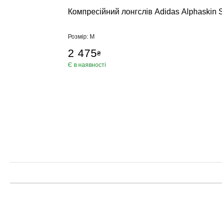
Пневматичні
Компресійний лонгслів Adidas Alphaskin 
Настінні по
Стійки, кріп
Розмір: M
Манекен для
2 475
₴
Аксесуари, Ф
Є в наявності
Категории
Брелки, суве
Килимки для
Петлі TRX, К
Пляшка для
Ролики для 
Упори для в
Фітболи
Сумки, рюкз
Скакалки
Еспандери, 
Тренажер дл
Обважнювач