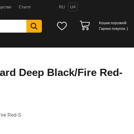
рство
Статті
RU
UA
Кошик порожній
Гарних покупок :)
rd Deep Black/Fire Red-