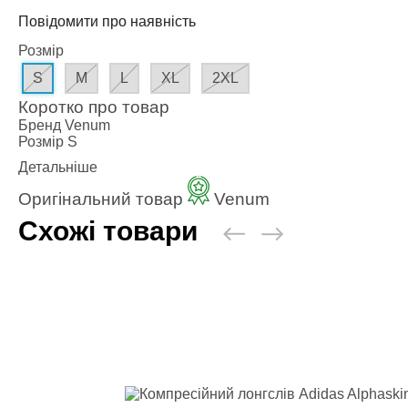
Наколінники 
Повідомити про наявність
Голеностопи
Капи для бо
Розмір
Категории
S
M
L
XL
2XL
Стандартна 
Коротко про товар
Подвійна ка
Бренд
Venum
Капа для бре
Розмір
S
Футляр
Детальніше
Боксерські б
Оригінальний товар
Venum
Маківари і л
Схожі товари
Категории
Боксерські 
Маківара, П
Палки і Раке
Мішки, груші
Категории
Груша для б
Мішки для б
Водоналивн