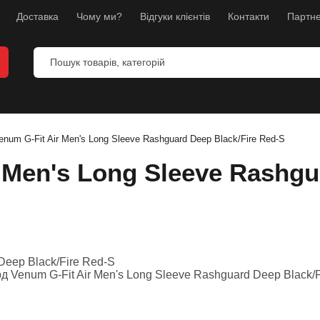
Доставка
Чому ми?
Відгуки клієнтів
Контакти
Партне
 боксу
ля ММА
num G-Fit Air Men's Long Sleeve Rashguard Deep Black/Fire Red-S
я карате
 Men's Long Sleeve Rashgua
кавиці
 фітнесу
и
 боксу
іг
су і грудей