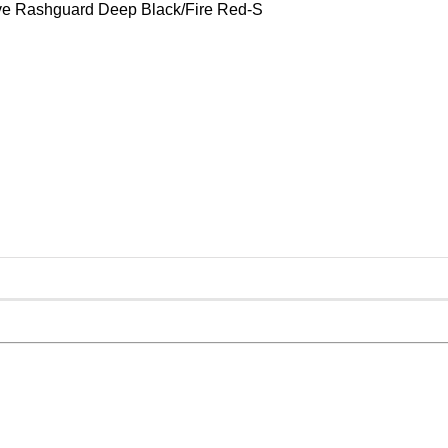
ve Rashguard Deep Black/Fire Red-S
ика
нти для жиму
рисідань
яги
жкої атлетики
тюм для важкої атлетики
остюм для важкої атлетики
ля важкої атлетики
тьба
килими
рико
арчування
мінерали