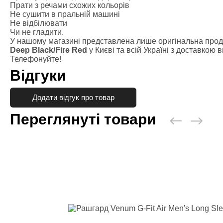
Сгоночні ко
Прати з речами схожих кольорів
Не сушити в пральній машині
Одяг повсяк
Не відбілювати
Категории
Чи не гладити.
Кофти та то
У нашому магазині представлена лише оригінальна проду
Deep Black/Fire Red
у Києві та всій Україні з доставкою
Штани
Телефонуйте!
Футболки, м
Відгуки
Шорти
Кімоно
Додати відгук про товар
Категории
Добок для т
Переглянуті товари
Кімоно для 
Кімоно для 
Пояс для кі
Взуття
Категории
Борцовки
Боксерки
Штангетки
Чоловічі кро