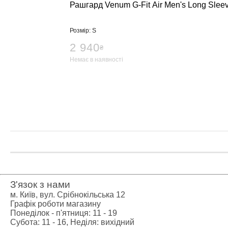
Рашгард Venum G-Fit Air Men's Long Slee
Важка атлет
Категории
Розмір: S
Кистьові би
Бинти для п
2 940
₴
Лямки для т
Немає в наявності
Пояс для ва
Жіночий кос
Чоловічий к
Шкарпетки д
Вільна боро
Категории
Борцовські 
Борцівське т
Спортивне х
Категории
З'язок з нами
BCAA
м. Київ, вул. Срібнокільська 12
L-карнітин
Графік роботи магазину
Понеділок - п'ятниця: 11 - 19
Вітаміни та 
Субота: 11 - 16, Неділя: вихідний