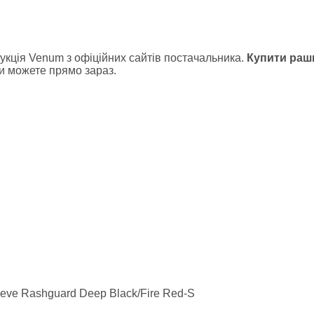
стюми, пояс сауна
денний
лстовки
кція Venum з офіційних сайтів постачальника.
Купити раш
 ви можете прямо зараз.
айки
хеквондо
карате
дзюдо
моно
сівки