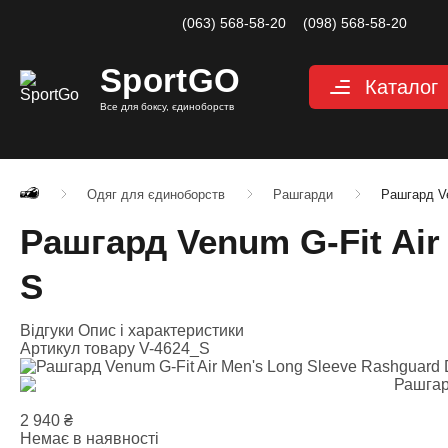
(063) 568-58-20
(098) 568-58-20
Sport
GO
Каталог
Все для боксу, єдиноборств
Рукавиці
Категории
Рукавиці для
Рукавиці д
Одяг для єдиноборств
Рашгарди
Рашгард Ve
Рукавиці дл
Рашгард Venum G-Fit Air
Снарядні ру
Рукавиці для
S
Велоперчатк
Захист
Відгуки
Опис і характеристики
Категории
Артикул товару
V-4624_S
Шоломи для
Захист паху
Захист для н
2 940
₴
Захист корпу
Немає в наявності