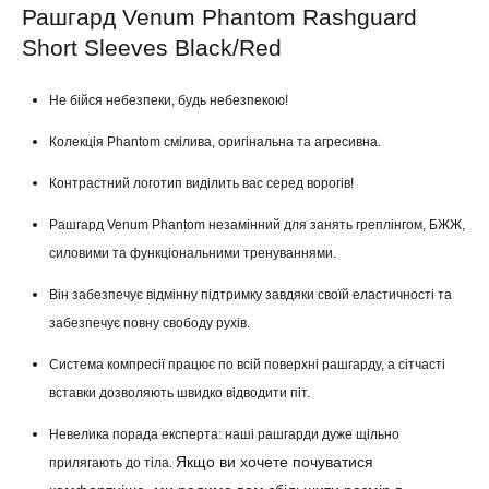
Рашгард Venum Phantom Rashguard
Short Sleeves Black/Red
Не бійся небезпеки, будь небезпекою!
Колекція Phantom смілива, оригінальна та агресивна.
Контрастний логотип виділить вас серед ворогів!
Рашгард Venum Phantom незамінний для занять греплінгом, БЖЖ,
силовими та функціональними тренуваннями.
Він забезпечує відмінну підтримку завдяки своїй еластичності та
забезпечує повну свободу рухів.
Система компресії працює по всій поверхні рашгарду, а сітчасті
вставки дозволяють швидко відводити піт.
Невелика порада експерта: наші рашгарди дуже щільно
Якщо ви хочете почуватися
прилягають до тіла.