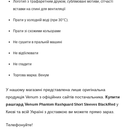
Логотип з трафаретним друком, сублімовані мотиви, сітчасті
вставки на спині для вентиляції
Прати у холодній воді (при 30°C).
Прати зі схожими кольорами
Не сушити в пральній машині
Не відбілювати
Не гладити
Торгова марка: Венум
У нашому магазині представлена лише оригінальна
продукція Venum з офіційних сайтів постачальника.
Купити
рашгард Venum
у
Phantom Rashguard Short Sleeves Black/Red
Києві та всій Україні з доставкою ви можете прямо зараз.
Телефонуйте!