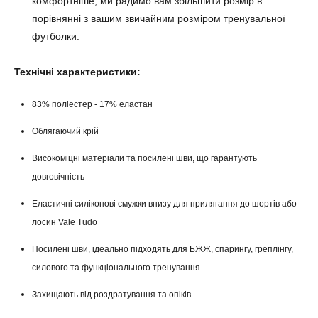
комфортніше, ми радимо вам збільшити розмір в
порівнянні з вашим звичайним розміром тренувальної
футболки.
Технічні характеристики:
83% поліестер - 17% еластан
Облягаючий крій
Високоміцні матеріали та посилені шви, що гарантують
довговічність
Еластичні силіконові смужки внизу для прилягання до шортів або
лосин Vale Tudo
Посилені шви, ідеально підходять для БЖЖ, спарингу, греплінгу,
силового та функціонального тренування.
Захищають від роздратування та опіків