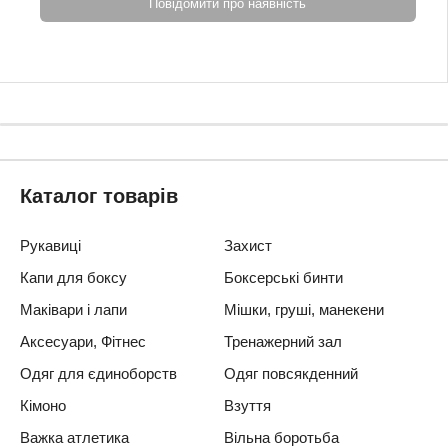
Повідомити про наявність
Каталог товарів
Рукавиці
Захист
Капи для боксу
Боксерські бинти
Маківари і лапи
Мішки, груші, манекени
Аксесуари, Фітнес
Тренажерний зал
Одяг для єдиноборств
Одяг повсякденний
Кімоно
Взуття
Важка атлетика
Вільна боротьба