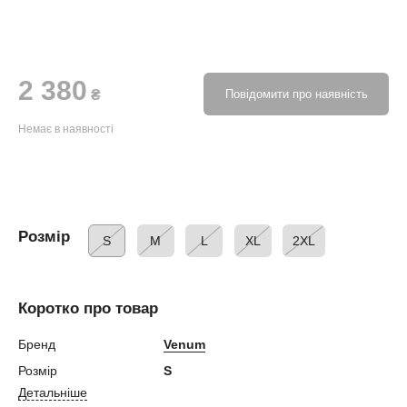
2 380
₴
Повідомити про наявність
Немає в наявності
Розмір
S
M
L
XL
2XL
Коротко про товар
Бренд
Venum
Розмір
S
Детальніше