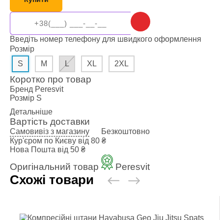
Введіть номер телефону для швидкого оформлення
Розмір
S
M
L
XL
2XL
Коротко про товар
Бренд
Peresvit
Розмір
S
Детальніше
Вартість доставки
Самовивіз з магазину
Безкоштовно
Кур'єром по Києву
від 80 ₴
Нова Пошта
від 50 ₴
Оригінальний товар
Peresvit
Схожі товари