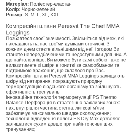
Матеріал:
Поліестер-еластан
Колір:
Чорно-зелений
Розмір:
S, M, L, XL, XXL.
Компресійні штани Peresvit The Chief MMA
Leggings
Позбавтеся своєї значимості. Звільніться від меж, які
накладають на нас своїми думками оточуючі. З
кожним днем стаєте вільнішими від неї, і згодом Ви
станете непередбаченими та недоступними для них. А
що найголовніше, Ви можете бути самі собою і вже не
вилазитимете зі шкіри в гонитві за самообманом та
підтримкою враження, що склалося про Вас.
Компресійні штани Peresvit MMA Leggings захищають
шкіру від натирання, покращують природну
терморегуляцію людського організму та збільшують
ефективність тренувань.
інноваційна технологія терморегуляції PS Thermo
Balance Перфорація в стратегічно важливих зонах:
пах, внутрішня частина стегна, литкові м'язи
забезпечує максимально швидке охолодження;
технологія відведення вологи PS Dry Max дозволяє
залишатися сухим довше при найінтенсивніших
тренуваннях;