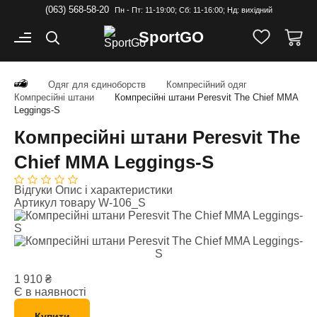
(063) 568-58-20
Пн - Пт: 11-19:00; Cб: 11-16:00; Нд: вихідний
Sport
GO
Одяг для єдиноборств
Компресійний одяг
Компресійні штани
Компресійні штани Peresvit The Chief MMA
Leggings-S
Компресійні штани Peresvit The
Chief MMA Leggings-S
Відгуки
Опис і характеристики
Артикул товару
W-106_S
1 910
₴
Є в наявності
Купити