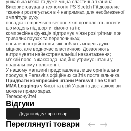
унікальна м'яка та дуже міцна еластична тканина.
Використовувана технологія PS Stretch Fit дозволяє
тканини розтягується в 4 напрямках, для необмеженої
амплітуди руху;
посадка compression second-skin дозволяють носити
цю модель під шорти, кімоно та ін;
компресійна функція підтримує м'язи розігрітими при
тривалих паузах та перепочинках;
посилені потрійні шви, які роблять модель дуже
міцною, але водночас еластичною. Дозволяють
витримувати найекстремальніші навантаження;
м'який пояс із жаккарда надійно утримує штани у
правильному положенні.
У нашому магазині представлена лише оригінальна
продукція Peresvit з офіційних сайтів постачальника.
Придбати компресійні штани Peresvit The Chief
MMA Leggings
у Києві та всій Україні з доставкою ви
можете прямо зараз.
Телефонуйте!
Відгуки
Додати відгук про товар
Переглянуті товари