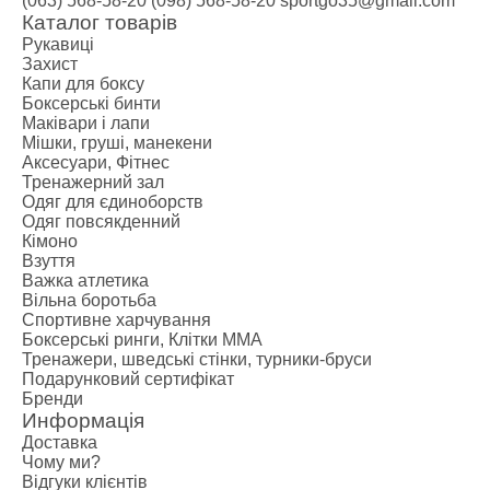
(063) 568-58-20
(098) 568-58-20
sportgo35@gmail.com
Каталог товарів
Рукавиці
Захист
Капи для боксу
Боксерські бинти
Маківари і лапи
Мішки, груші, манекени
Аксесуари, Фітнес
Тренажерний зал
Одяг для єдиноборств
Одяг повсякденний
Кімоно
Взуття
Важка атлетика
Вільна боротьба
Спортивне харчування
Боксерські ринги, Клітки ММА
Тренажери, шведські стінки, турники-бруси
Подарунковий сертифікат
Бренди
Информація
Доставка
Чому ми?
Відгуки клієнтів