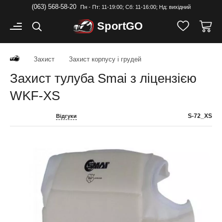
(063) 568-58-20
Пн - Пт: 11-19:00; Cб: 11-16:00; Нд: вихідний
Sport
GO
Захист
Захист корпусу і грудей
Захист тулуба Smai з ліцензією
WKF-XS
S-72_XS
Відгуки