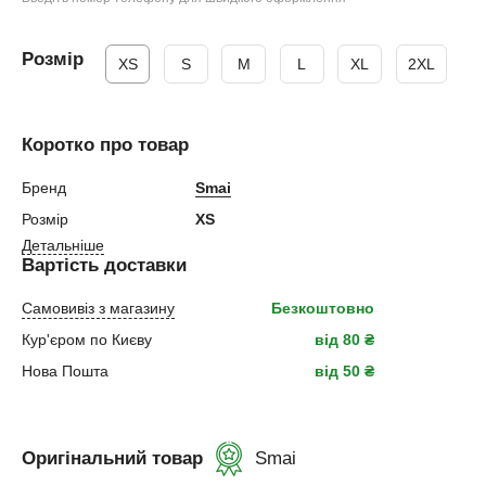
Розмір
XS
S
M
L
XL
2XL
Коротко про товар
Бренд
Smai
Розмір
XS
Детальніше
Вартість доставки
Самовивіз з магазину
Безкоштовно
Кур'єром по Києву
від 80 ₴
Нова Пошта
від 50 ₴
Оригінальний товар
Smai