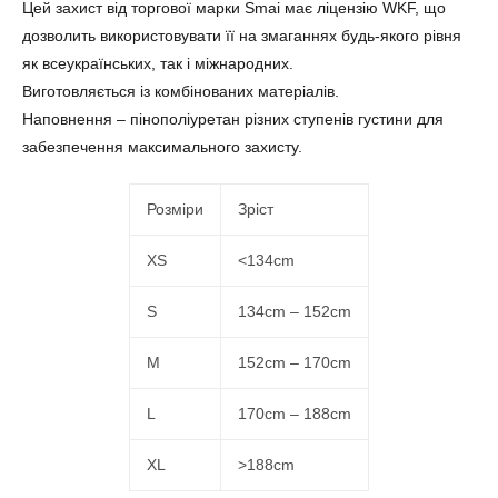
Цей захист від торгової марки Smai має ліцензію WKF, що
дозволить використовувати її на змаганнях будь-якого рівня
як всеукраїнських, так і міжнародних.
Виготовляється із комбінованих матеріалів.
Наповнення – пінополіуретан різних ступенів густини для
забезпечення максимального захисту.
Розміри
Зріст
XS
<134cm
S
134cm – 152cm
M
152cm – 170cm
L
170cm – 188cm
XL
>188cm