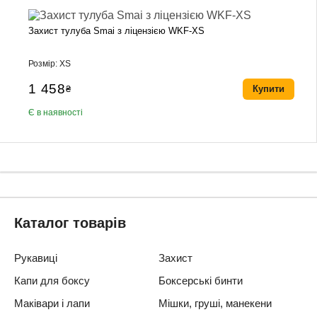
Захист тулуба Smai з ліцензією WKF-XS
Розмір: XS
1 458
₴
Купити
Є в наявності
Каталог товарів
Рукавиці
Захист
Капи для боксу
Боксерські бинти
Маківари і лапи
Мішки, груші, манекени