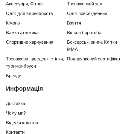
Аксесуари, Фітнес
Тренажерний зал
Одяг для єдиноборств
Одяг повсякденний
Кімоно
Взуття
Важка атлетика
Вільна боротьба
Спортивне харчування
Боксерські ринги, Клітки
ММА
Тренажери, шведські стінки,
Подарунковий сертифікат
турники-бруси
Бренди
Информація
Доставка
Чому ми?
Відгуки клієнтів
Контакти