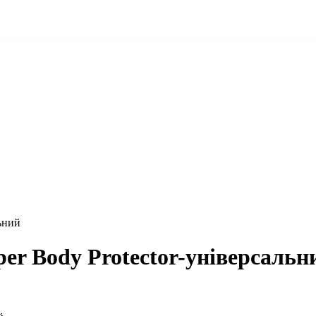
ьний
er Body Protector-універсальн