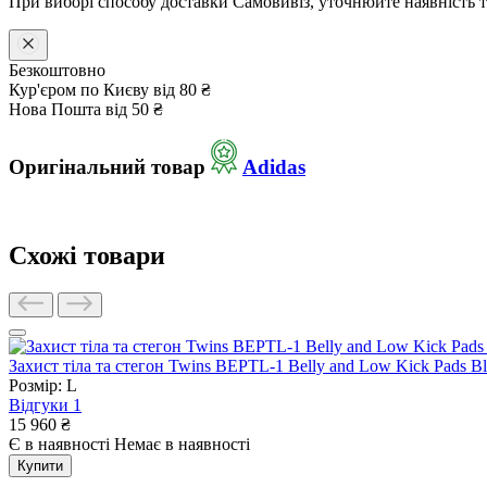
При виборі способу доставки Самовивіз, уточнюйте наявність т
Безкоштовно
Кур'єром по Києву
від 80 ₴
Нова Пошта
від 50 ₴
Оригінальний товар
Adidas
Схожі товари
Захист тіла та стегон Twins BEPTL-1 Belly and Low Kick Pads B
Розмір: L
Відгуки
1
15 960
₴
Є в наявності
Немає в наявності
Купити