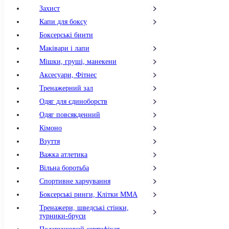
Захист
Капи для боксу
Боксерські бинти
Маківари і лапи
Мішки, груші, манекени
Аксесуари, Фітнес
Тренажерний зал
Одяг для єдиноборств
Одяг повсякденний
Кімоно
Взуття
Важка атлетика
Вільна боротьба
Спортивне харчування
Боксерські ринги, Клітки ММА
Тренажери, шведські стінки,
турники-бруси