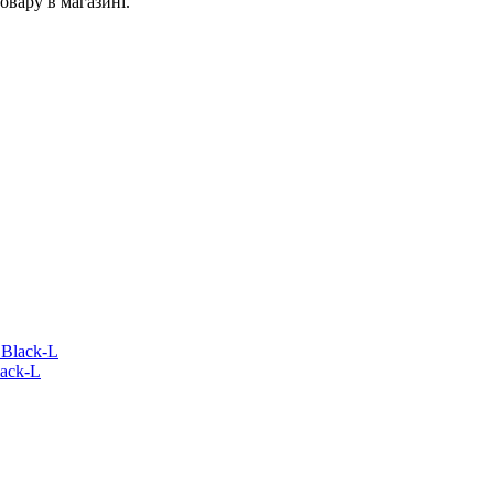
овару в магазині.
lack-L