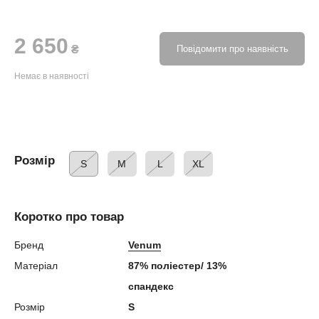
2 650
₴
Повідомити про наявність
Немає в наявності
Розмір
S
M
L
XL
Коротко про товар
Бренд
Venum
Матеріал
87% поліестер/ 13%
спандекс
Розмір
S