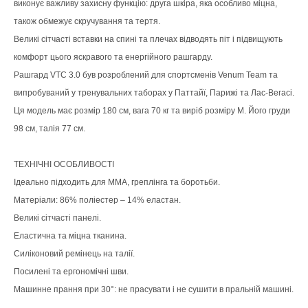
виконує важливу захисну функцію: друга шкіра, яка особливо міцна,
також обмежує скручування та тертя.
Великі сітчасті вставки на спині та плечах відводять піт і підвищують
комфорт цього яскравого та енергійного рашгарду.
Рашгард VTC 3.0 був розроблений для спортсменів Venum Team та
випробуваний у тренувальних таборах у Паттайї, Парижі та Лас-Вегасі.
Ця модель має розмір 180 см, вага 70 кг та виріб розміру M. Його груди
98 см, талія 77 см.
ТЕХНІЧНІ ОСОБЛИВОСТІ
Ідеально підходить для ММА, греплінга та боротьби.
Матеріали: 86% поліестер – 14% еластан.
Великі сітчасті панелі.
Еластична та міцна тканина.
Силіконовий ремінець на талії.
Посилені та ергономічні шви.
Машинне прання при 30°: не прасувати і не сушити в пральній машині.