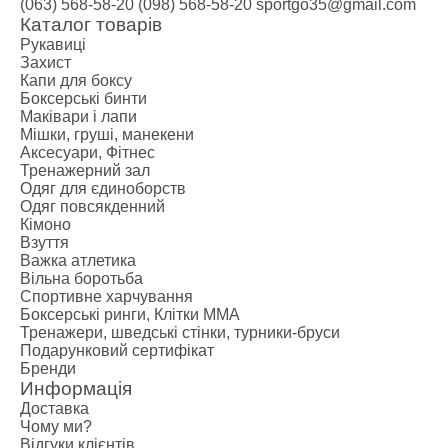
(063) 568-58-20
(098) 568-58-20
sportgo35@gmail.com
Каталог товарів
Рукавиці
Захист
Капи для боксу
Боксерські бинти
Маківари і лапи
Мішки, груші, манекени
Аксесуари, Фітнес
Тренажерний зал
Одяг для єдиноборств
Одяг повсякденний
Кімоно
Взуття
Важка атлетика
Вільна боротьба
Спортивне харчування
Боксерські ринги, Клітки ММА
Тренажери, шведські стінки, турники-бруси
Подарунковий сертифікат
Бренди
Информація
Доставка
Чому ми?
Відгуки клієнтів