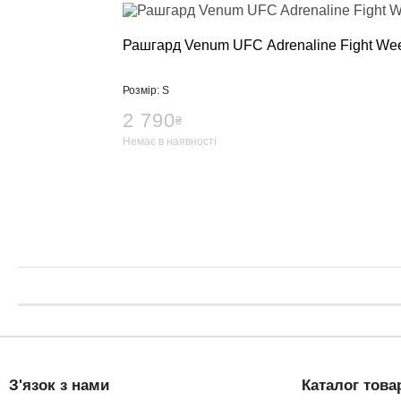
Рашгард Venum UFC Adrenaline Fight Wee
Розмір: S
2 790
₴
Немає в наявності
З'язок з нами
Каталог това