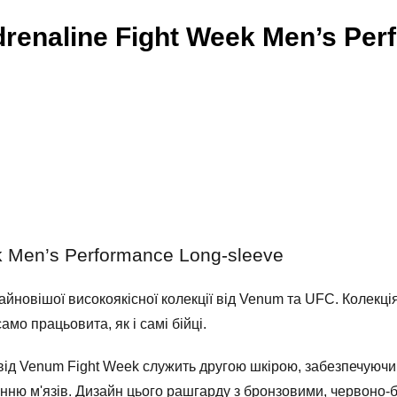
enaline Fight Week Men’s Per
 Men’s Performance Long-sleeve
йновішої високоякісної колекції від Venum та UFC. Колекція
амо працьовита, як і самі бійці.
ід Venum Fight Week служить другою шкірою, забезпечуючи з
енню м'язів. Дизайн цього рашгарду з бронзовими, червоно