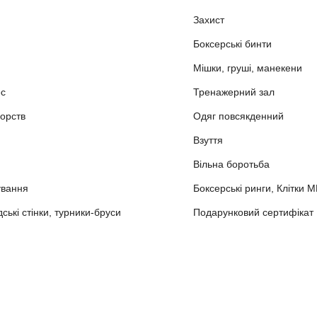
Захист
Боксерські бинти
Мішки, груші, манекени
ес
Тренажерний зал
орств
Одяг повсякденний
Взуття
Вільна боротьба
ування
Боксерські ринги, Клітки 
ькі стінки, турники-бруси
Подарунковий сертифікат