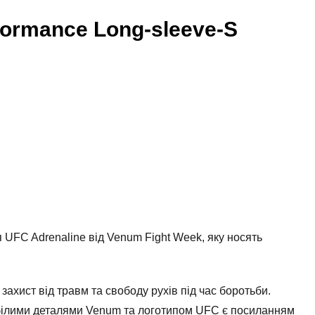
formance Long-sleeve-S
 UFC Adrenaline від Venum Fight Week, яку носять
ахист від травм та свободу рухів під час боротьби.
-білими деталями Venum та логотипом UFC є посиланням