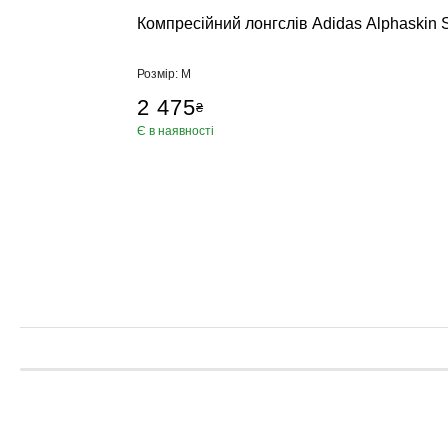
Компресійний лонгслів Adidas Alphaskin 
Розмір: M
2 475
₴
Є в наявності