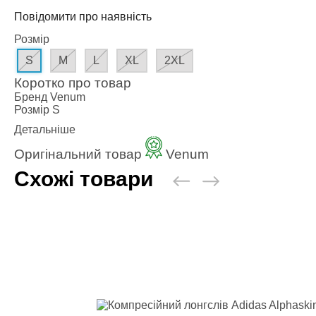
Одяг повсякден
Повідомити про наявність
Кімоно
Розмір
Взуття
S
M
L
XL
2XL
Важка атлетика
Коротко про товар
Бренд
Venum
Вільна боротьба
Розмір
S
Спортивне харч
Детальніше
Боксерські ринг
Оригінальний товар
Venum
Схожі товари
Тренажери, шведс
турники-бруси
Подарунковий с
Бренди