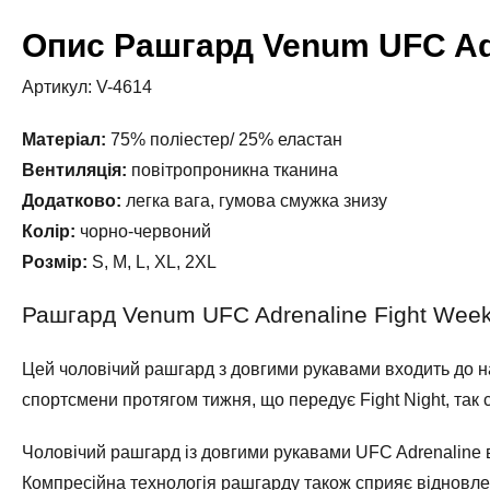
Опис Рашгард Venum UFC Adr
Артикул: V-4614
Матеріал:
75% поліестер/ 25% еластан
Вентиляція:
повітропроникна тканина
Додатково:
легка вага, гумова смужка знизу
Колір:
чорно-червоний
Розмір:
S, M, L, XL, 2XL
Рашгард Venum UFC Adrenaline Fight Week
Цей чоловічий рашгард з довгими рукавами входить до на
спортсмени протягом тижня, що передує Fight Night, так с
Чоловічий рашгард із довгими рукавами UFC Adrenaline в
Компресійна технологія рашгарду також сприяє відновл