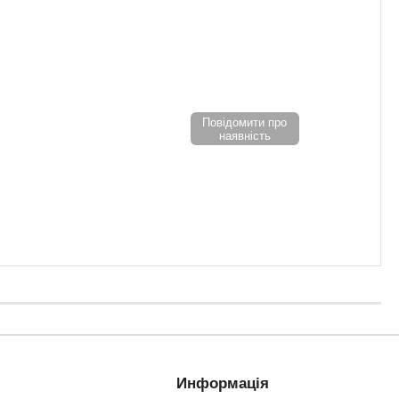
Повідомити про
наявність
Информація