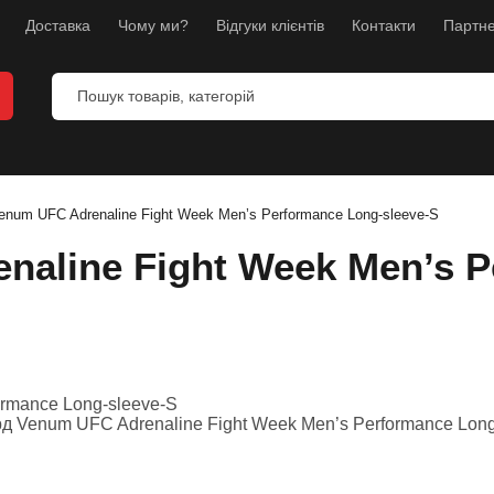
Доставка
Чому ми?
Відгуки клієнтів
Контакти
Партне
num UFC Adrenaline Fight Week Men’s Performance Long-sleeve-S
aline Fight Week Men’s P
и
анекени
ес
л
борств