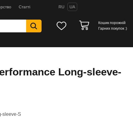
рство
Статті
RU
UA
Кошик порожній
Гарних покупок :)
erformance Long-sleeve-