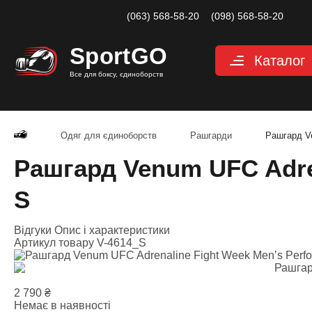
(063) 568-58-20
(098) 568-58-20
Sport
GO
Каталог
Все для боксу, єдиноборств
Рукавиці
Захист
Одяг для єдиноборств
Рашгарди
Рашгард Ve
Капи для боксу
Рашгард Venum UFC Adren
Боксерські бинт
S
Маківари і лапи
Мішки, груші, м
Відгуки
Опис і характеристики
Артикул товару
V-4614_S
Аксесуари, Фітн
Тренажерний за
2 790
₴
Одяг для єдино
Немає в наявності