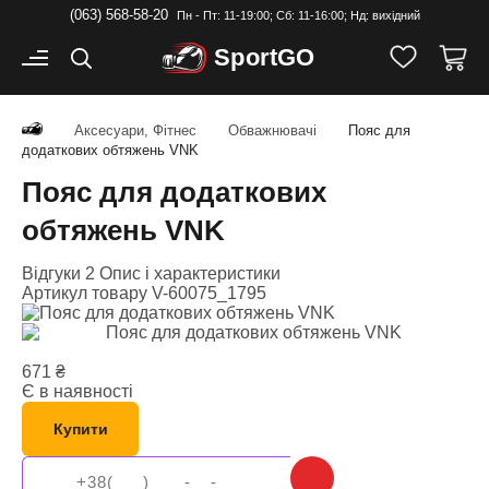
(063) 568-58-20
Пн - Пт: 11-19:00; Cб: 11-16:00; Нд: вихідний
Sport
GO
Аксесуари, Фітнес
Обважнювачі
Пояс для
додаткових обтяжень VNK
Пояс для додаткових
обтяжень VNK
Відгуки 2
Опис і характеристики
Артикул товару
V-60075_1795
671
₴
Є в наявності
Купити