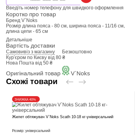
Введіть номер телефону для швидкого оформлення
Коротко про товар
Бренд
V`Noks
Розмір
длина пояса - 80 см, ширина пояса - 11/16 см,
длина цепи - 65 см
Детальніше
Вартість доставки
Самовивіз з магазину
Безкоштовно
Кур'єром по Києву
від 80 ₴
Нова Пошта
від 50 ₴
Оригінальний товар
V`Noks
Схожі товари
ЗНИЖКА 40%
Жилет обтяжувач V`Noks Scath 10-18 кг-універсальний
Розмір: універсальний