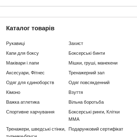
Каталог товарів
Рукавиці
Захист
Капи для боксу
Боксерські бинти
Маківари і лапи
Мішки, груші, манекени
Аксесуари, Фітнес
Тренажерний зал
Одяг для єдиноборств
Одяг повсякденний
Кімоно
Взуття
Важка атлетика
Вільна боротьба
Спортивне харчування
Боксерські ринги, Клітки
ММА
Тренажери, шведські стінки,
Подарунковий сертифікат
турники-бруси