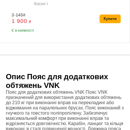
Відгуки
2
3 145
₴
Купити
1 900
₴
Є в наявності
Опис Пояс для додаткових
обтяжень VNK
Пояс для додаткових обтяжень VNK Пояс VNK
призначений для використання додаткових обтяжень
до 210 кг при виконанні вправ на перекладині або
віджимання на паралельних брусах. Пояс виконаний з
гнучкого та товстого поліпропілену. Забезпечує
максимальний комфорт при виконанні вправ та
відрізняється довговічністю. Карабін, ланцюг та кільця
виконані зі сталі підвищеної міцності. Довжина пояса