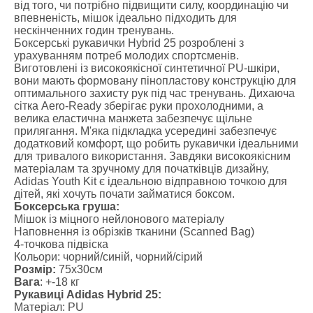
від того, чи потрібно підвищити силу, координацію чи
впевненість, мішок ідеально підходить для
нескінченних годин тренувань.
Боксерські рукавички Hybrid 25 розроблені з
урахуванням потреб молодих спортсменів.
Виготовлені із високоякісної синтетичної PU-шкіри,
вони мають формовану пінопластову конструкцію для
оптимального захисту рук під час тренувань. Дихаюча
сітка Aero-Ready зберігає руки прохолодними, а
велика еластична манжета забезпечує щільне
прилягання. М'яка підкладка усередині забезпечує
додатковий комфорт, що робить рукавички ідеальними
для тривалого використання. Завдяки високоякісним
матеріалам та зручному для початківців дизайну,
Adidas Youth Kit є ідеальною відправною точкою для
дітей, які хочуть почати займатися боксом.
Боксерська груша:
Мішок із міцного нейлонового матеріалу
Наповнення із обрізків тканини (Scanned Bag)
4-точкова підвіска
Кольори: чорний/синій, чорний/сірий
Розмір:
75x30см
Вага
: +-18 кг
Рукавиці Adidas Hybrid 25:
Матеріал: PU