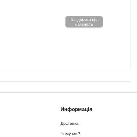
Повідомити про
наявність
Информація
Доставка
Чому ми?