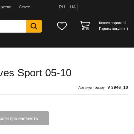
рство
Статті
RU
UA
Кошик порожній
Гарних покупок :)
ves Sport 05-10
V-3946_10
Артикул товару
мити про наявність