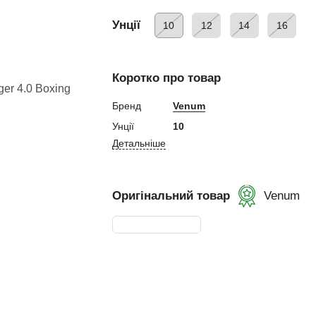
ний
Унції
10
12
14
16
Коротко про товар
Бренд
Venum
ування
Унції
10
Детальніше
и, Клітки ММА
ькі стінки,
Оригінальний товар
Venum
ертифікат