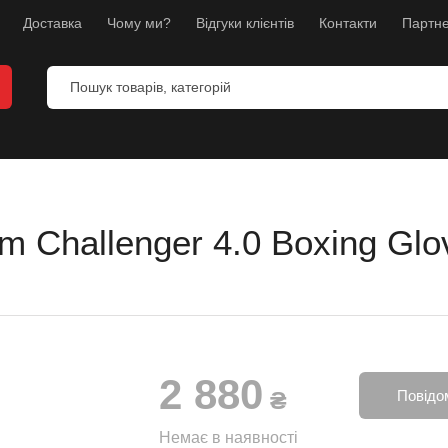
Доставка
Чому ми?
Відгуки клієнтів
Контакти
Партне
 Challenger 4.0 Boxing Glo
и
анекени
ес
2 880
л
₴
Повідо
борств
Немає в наявності