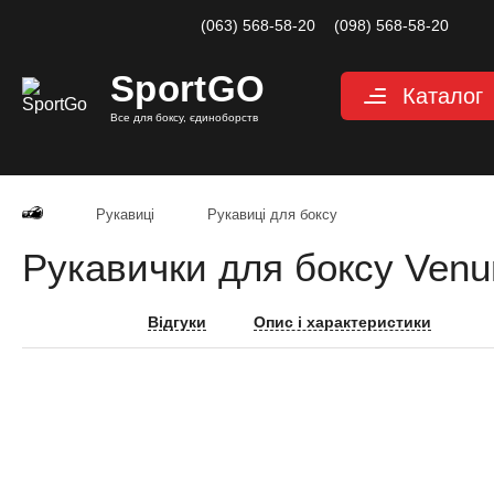
(063) 568-58-20
(098) 568-58-20
Sport
GO
Каталог
Все для боксу, єдиноборств
Рукавиці
Захист
Рукавиці
Рукавиці для боксу
Капи для боксу
Рукавички для боксу Venum
Боксерські бинт
Маківари і лапи
Відгуки
Опис і характеристики
Мішки, груші, м
Аксесуари, Фітн
Тренажерний за
Одяг для єдино