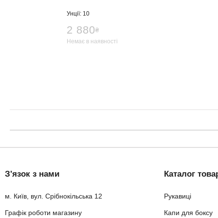
Унції: 10
2 880
₴
Немає в наявності
З'язок з нами
Каталог това
м. Київ, вул. Срібнокільська 12
Рукавиці
Графік роботи магазину
Капи для боксу