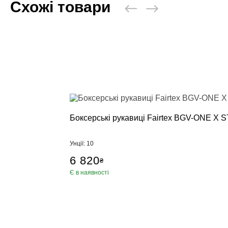
Схожі товари
Боксерські рукавиці Fairtex BGV-ONE X S
Унції: 10
6 820
₴
Є в наявності