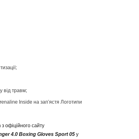
изації;
у від травм;
enaline Inside на зап'ястя Логотипи
 з офіційного сайту
ger 4.0 Boxing Gloves Sport 05
у