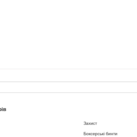
рів
Захист
Боксерські бинти