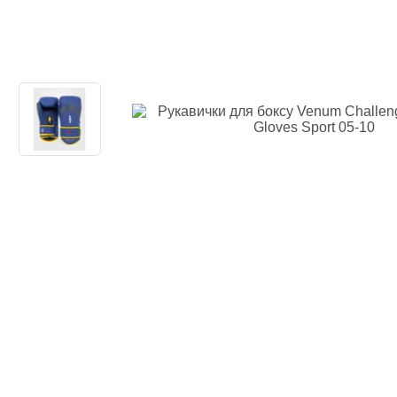
Одяг повсякден
Кімоно
Взуття
Важка атлетика
Вільна боротьба
Спортивне харч
Боксерські ринг
Тренажери, шведс
турники-бруси
Подарунковий с
Бренди