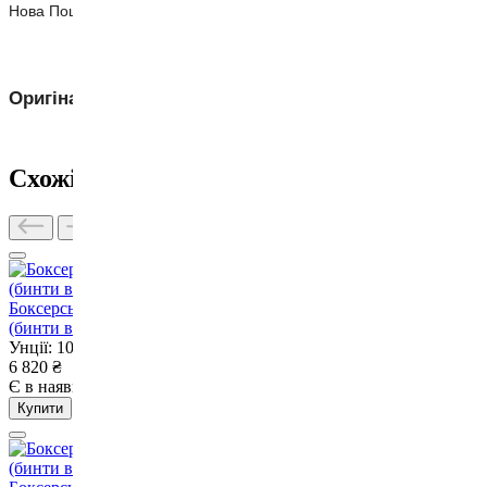
Нова Пошта
від 50 ₴
Оригінальний товар
Leone
Схожі товари
Боксерські рукавиці Fairtex BGV-ONE X STBG 10 унцій
(бинти в комплекті)
Унції: 10
6 820
₴
Є в наявності
Немає в наявності
Купити