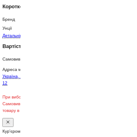
Коротко про товар
Бренд
Leone
Унції
10
Детальніше
Вартість доставки
Самовивіз з магазину
Безкоштовно
Адреса магазину:
Україна, Київ, вул. Срібнокільська
12
При виборі способу доставки
Самовивіз, уточнюйте наявність
товару в магазині.
Кур'єром по Києву
від 80 ₴