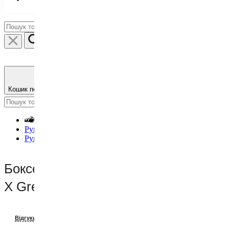
Кошик порожній
Гарних покупок :)
Рукавиці
Рукавиці для боксу
Боксерські рукавички Leone Shock
X Green 10 ун.
L-500213_10477
Відгуки