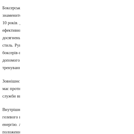
Боксерські рукавички Leone Shock X Green – лімітований випуск
знаменитої моделі «SHOCK», яка найбільше подобається бійцям вже
10 років. Для цієї версії було розроблено новий неймовірно
ефективний наповнювач, із застосуванням усіх інноваційних
досягнень та технологій, і кольори, які нагадують про вінтажний
стиль. Рукавички стануть ідеальним варіантом екіпірування, як для
боксерів-початківців, так і спортсменів з досвідом. З їхньою
допомогою однаково ефективно проводяться як спаринги, так і рядові
тренування.
Зовнішнє покриття з гладкої та особливо міцної 100% волової шкіри,
має протизносні властивості, що забезпечують тривалий термін
служби виробу при збереженні високої інтенсивності тренувань.
Внутрішнє наповнення з багатошарового високоякісного піно-
гелевого наповнювача EVA добре амортизує удари, поглинаючи їхню
енергію. Анатомічний крій рукавички обумовлює природне
положення кулака, що знижує стомлюваність і дозволяє тренуватися