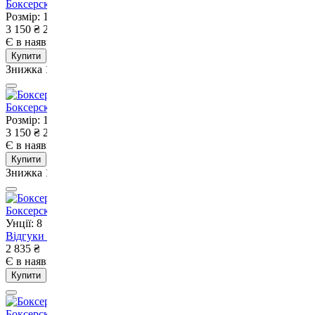
Боксерскі рукавиці Adidas Speed 175 Blue-10 унцій
Розмір: 10 OZ
Унції: 10
3 150
₴
2 835
₴
Є в наявності
Немає в наявності
Купити
Знижка 10%
Боксерскі рукавиці Adidas Speed 175 Black-10 унцій
Розмір: 10 OZ
Унції: 10
3 150
₴
2 835
₴
Є в наявності
Немає в наявності
Купити
Знижка 10%
Боксерские перчатки V`Noks Mex Pro Training 8 ун.
Унції: 8
Відгуки
1
2 835
₴
Є в наявності
Немає в наявності
Купити
Боксерские перчатки Adidas Power 50 Чорні-10 унцій