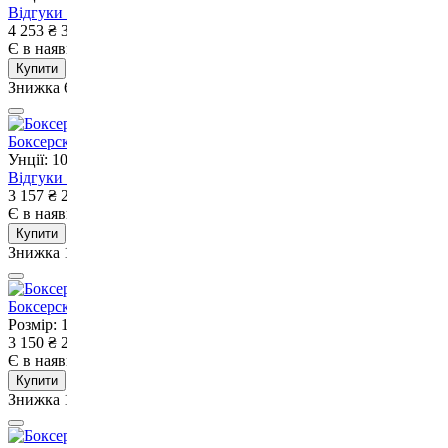
Відгуки
3
4 253
₴
3 994
₴
Є в наявності
Немає в наявності
Купити
Знижка 6%
Боксерские перчатки RDX F4 Red 10 ун.
Унції: 10
Відгуки
4
3 157
₴
2 850
₴
Є в наявності
Немає в наявності
Купити
Знижка 10%
Боксерскі рукавиці Adidas Speed 175 Red-12 унцій
Розмір: 12 OZ
Унції: 12
3 150
₴
2 835
₴
Є в наявності
Немає в наявності
Купити
Знижка 10%