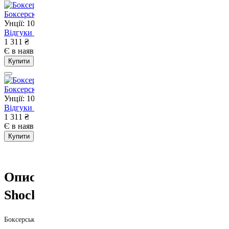
Боксерские перчатки V`Noks Ultima Black Fuxia 10 ун.
Унції: 10
Відгуки
3
1 311
₴
Є в наявності
Немає в наявності
Купити
Боксерские перчатки V`Noks Ultima Black 10 ун.
Унції: 10
Відгуки
7
1 311
₴
Є в наявності
Немає в наявності
Купити
Опис Боксерські рукавички Leone
Shock X Green 10 ун.
Боксерські рукавички Leone Shock X Green