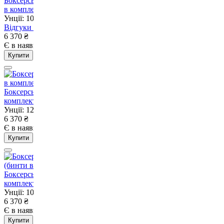
Боксерські рукавиці Fairtex BGV1-ONE White 10 унцій (бинти
в комплекті)
Унції: 10
Відгуки
2
6 370
₴
Є в наявності
Немає в наявності
Купити
Боксерські рукавиці Fairtex BGV1-ONE Red 12 унцій (бинти в
комплекті)
Унції: 12
6 370
₴
Є в наявності
Немає в наявності
Купити
Боксерські рукавиці Fairtex BGV1-ONE Blue 10 унцій (бинти в
комплекті)
Унції: 10
6 370
₴
Є в наявності
Немає в наявності
Купити