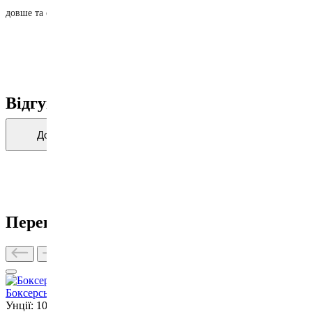
довше та ефективніше.
Відгуки
Додати відгук про товар
Переглянуті товари
Боксерські рукавички Leone Shock X Green 10 ун.
Унції: 10