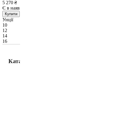
5 270
₴
Є в наявності
Немає в наявності
Купити
Унції
10
12
14
16
Каталог товарів
Рукавиці
Захист
Капи для боксу
Боксерські бинти
Маківари і лапи
Мішки, груші, манекени
Аксесуари, Фітнес
Тренажерний зал
Одяг для єдиноборств
Одяг повсякденний
Кімоно
Взуття