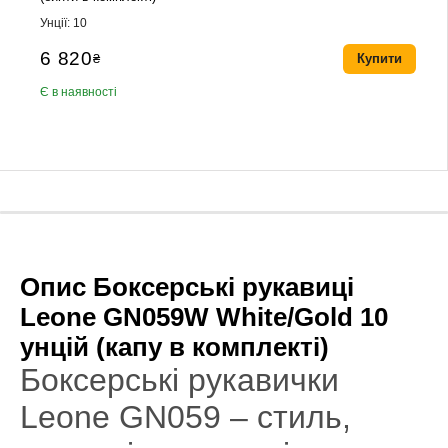
Унції: 10
6 820
₴
Купити
Є в наявності
Опис Боксерські рукавиці
Leone GN059W White/Gold 10
унцій (капу в комплекті)
Боксерські рукавички
Leone GN059 – стиль,