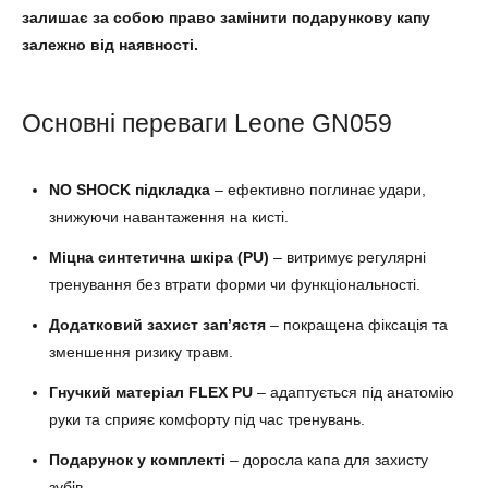
залишає за собою право замінити подарункову капу
залежно від наявності.
Основні переваги Leone GN059
NO SHOCK підкладка
– ефективно поглинає удари,
знижуючи навантаження на кисті.
Міцна синтетична шкіра (PU)
– витримує регулярні
тренування без втрати форми чи функціональності.
Додатковий захист зап’ястя
– покращена фіксація та
зменшення ризику травм.
Гнучкий матеріал FLEX PU
– адаптується під анатомію
руки та сприяє комфорту під час тренувань.
Подарунок у комплекті
– доросла капа для захисту
зубів.