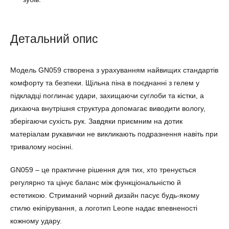
Детальний опис
Модель GN059 створена з урахуванням найвищих стандартів
комфорту та безпеки. Щільна піна в поєднанні з гелем у
підкладці поглинає удари, захищаючи суглоби та кістки, а
дихаюча внутрішня структура допомагає виводити вологу,
зберігаючи сухість рук. Завдяки приємним на дотик
матеріалам рукавички не викликають подразнення навіть при
тривалому носінні.
GN059 – це практичне рішення для тих, хто тренується
регулярно та цінує баланс між функціональністю й
естетикою. Стриманий чорний дизайн пасує будь-якому
стилю екіпірування, а логотип Leone надає впевненості
кожному удару.