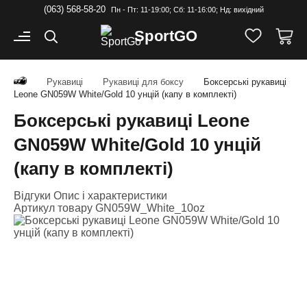
(063) 568-58-20
Пн - Пт: 11-19:00; Cб: 11-16:00; Нд: вихідний
Sport
GO
Рукавиці
Рукавиці для боксу
Боксерські рукавиці
Leone GN059W White/Gold 10 унцій (капу в комплекті)
Боксерські рукавиці Leone
GN059W White/Gold 10 унцій
(капу в комплекті)
Відгуки
Опис і характеристики
Артикул товару
GN059W_White_10oz