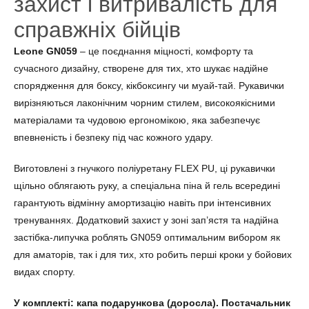
захист і витривалість для
справжніх бійців
Leone GN059
– це поєднання міцності, комфорту та
сучасного дизайну, створене для тих, хто шукає надійне
спорядження для боксу, кікбоксингу чи муай-тай. Рукавички
вирізняються лаконічним чорним стилем, високоякісними
матеріалами та чудовою ергономікою, яка забезпечує
впевненість і безпеку під час кожного удару.
Виготовлені з гнучкого поліуретану FLEX PU, ці рукавички
щільно облягають руку, а спеціальна піна й гель всередині
гарантують відмінну амортизацію навіть при інтенсивних
тренуваннях. Додатковий захист у зоні зап’ястя та надійна
застібка-липучка роблять GN059 оптимальним вибором як
для аматорів, так і для тих, хто робить перші кроки у бойових
видах спорту.
У комплекті: капа подарункова (доросла). Постачальник