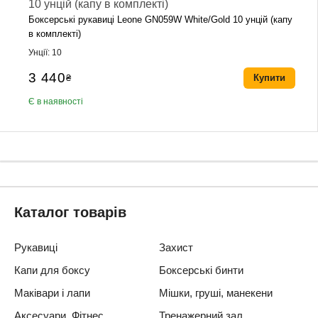
Боксерські рукавиці Leone GN059W White/Gold 10 унцій (капу
в комплекті)
Унції: 10
3 440
₴
Купити
Є в наявності
Каталог товарів
Рукавиці
Захист
Капи для боксу
Боксерські бинти
Маківари і лапи
Мішки, груші, манекени
Аксесуари, Фітнес
Тренажерний зал