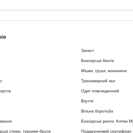
рів
Захист
Боксерські бинти
Мішки, груші, манекени
ес
Тренажерний зал
орств
Одяг повсякденний
Взуття
Вільна боротьба
ування
Боксерські ринги, Клітки 
ькі стінки, турники-бруси
Подарунковий сертифікат