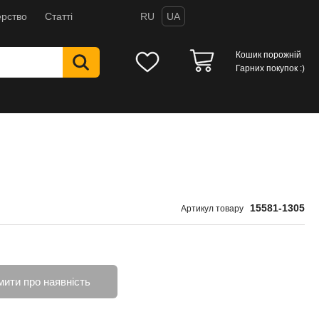
рство
Статті
RU
UA
Кошик порожній
Гарних покупок :)
15581-1305
Артикул товару
мити про наявність