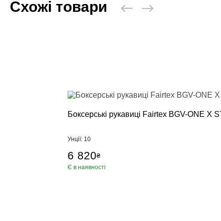
Схожі товари
Боксерські рукавиці Fairtex BGV-ONE X S
Унції: 10
6 820
₴
Є в наявності