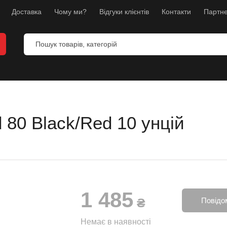
Доставка
Чому ми?
Відгуки клієнтів
Контакти
Партне
d 80 Black/Red 10 унцій
и
анекени
ес
1 485
л
₴
Повідо
борств
Немає в наявності