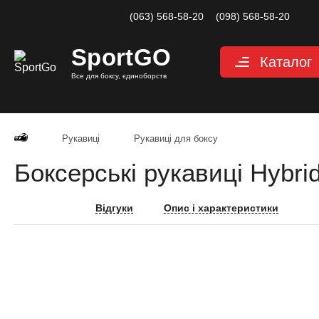
(063) 568-58-20
(098) 568-58-20
Sport
GO
Каталог
Все для боксу, єдиноборств
Рукавиці
Захист
Рукавиці
Рукавиці для боксу
Капи для боксу
Боксерські рукавиці Hybri
Боксерські бинт
Маківари і лапи
Відгуки
Опис і характеристики
Мішки, груші, м
Аксесуари, Фітн
Тренажерний за
Одяг для єдино