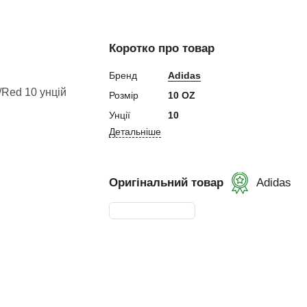
ний
Коротко про товар
Бренд
Adidas
Розмір
10 OZ
Унції
10
ування
Детальніше
и, Клітки ММА
ькі стінки,
Оригінальний товар
Adidas
ертифікат