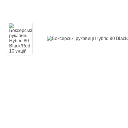
Одяг повсякден
Кімоно
Взуття
Важка атлетика
Вільна боротьба
Спортивне харч
Боксерські ринг
Тренажери, шведс
турники-бруси
Подарунковий с
Бренди