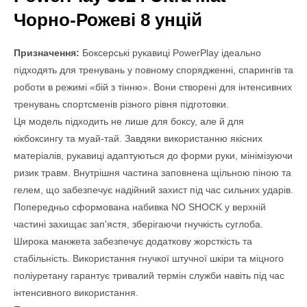
Чорно-Рожеві 8 унцій
Призначення:
Боксерські рукавиці PowerPlay ідеально
підходять для тренувань у повному спорядженні, спарингів та
роботи в режимі «бій з тінню». Вони створені для інтенсивних
тренувань спортсменів різного рівня підготовки.
Ця модель підходить не лише для боксу, але й для
кікбоксингу та муай-тай. Завдяки використанню якісних
матеріалів, рукавиці адаптуються до форми руки, мінімізуючи
ризик травм. Внутрішня частина заповнена щільною піною та
гелем, що забезпечує надійний захист під час сильних ударів.
Попередньо сформована набивка NO SHOCK у верхній
частині захищає зап'ястя, зберігаючи гнучкість суглоба.
Широка манжета забезпечує додаткову жорсткість та
стабільність. Використання гнучкої штучної шкіри та міцного
поліуретану гарантує тривалий термін служби навіть під час
інтенсивного використання.