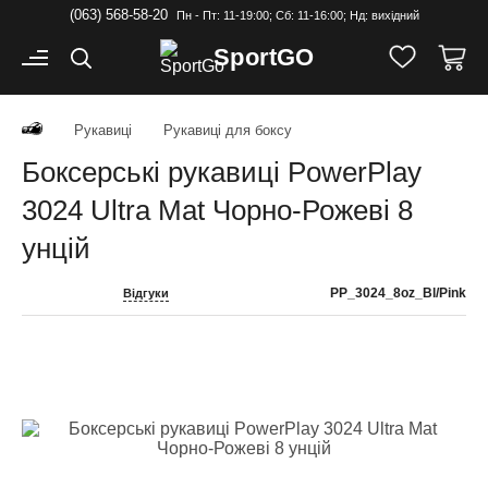
(063) 568-58-20
Пн - Пт: 11-19:00; Cб: 11-16:00; Нд: вихідний
Sport
GO
Рукавиці
Рукавиці для боксу
Боксерські рукавиці PowerPlay
3024 Ultra Mat Чорно-Рожеві 8
унцій
PP_3024_8oz_Bl/Pink
Відгуки