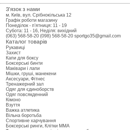
З'язок з нами
м. Київ, вул. Срібнокільська 12
Графік роботи магазину
Понеділок - п'ятниця: 11 - 19
Субота: 11 - 16, Неділя: вихідний
(063) 568-58-20
(098) 568-58-20
sportgo35@gmail.com
Каталог товарів
Рукавиці
Захист
Капи для боксу
Боксерські бинти
Маківари і лапи
Мішки, груші, манекени
Аксесуари, Фітнес
Тренажерний зал
Одяг для єдиноборств
Одяг повсякденний
Кімоно
Взуття
Важка атлетика
Вільна боротьба
Спортивне харчування
Боксерські ринги, Клітки ММА