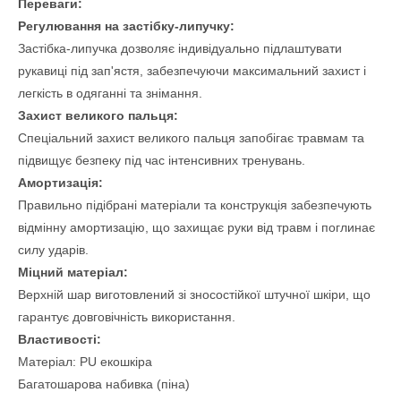
Переваги:
Регулювання на застібку-липучку:
Застібка-липучка дозволяє індивідуально підлаштувати
рукавиці під зап'ястя, забезпечуючи максимальний захист і
легкість в одяганні та знімання.
Захист великого пальця:
Спеціальний захист великого пальця запобігає травмам та
підвищує безпеку під час інтенсивних тренувань.
Амортизація:
Правильно підібрані матеріали та конструкція забезпечують
відмінну амортизацію, що захищає руки від травм і поглинає
силу ударів.
Міцний матеріал:
Верхній шар виготовлений зі зносостійкої штучної шкіри, що
гарантує довговічність використання.
Властивості:
Матеріал: PU екошкіра
Багатошарова набивка (піна)