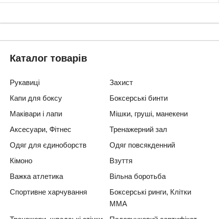
Каталог товарів
Рукавиці
Захист
Капи для боксу
Боксерські бинти
Маківари і лапи
Мішки, груші, манекени
Аксесуари, Фітнес
Тренажерний зал
Одяг для єдиноборств
Одяг повсякденний
Кімоно
Взуття
Важка атлетика
Вільна боротьба
Спортивне харчування
Боксерські ринги, Клітки
ММА