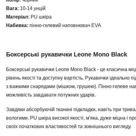
Вага:
10-14 унцій
Матеріал:
PU шкіра
Набивка:
пінно-гелевий наповнювач EVA
Боксерські рукавички Leone Mono Black
Боксерські рукавички Leone Mono Black - це класична мо
рівень якості та доступну вартість. Рукавички ідеально п
з важкими снарядами (мішком, грушею). Пінно-гелеве нап
можливість завдавати потужних ударів.
Завдяки абсорбуючій тканині підкладки, навіть при тривал
вологими. PU шкіра високої якості, м'яка, дуже міцна і п
своїх початкових властивостей та зовнішнього вигляду.