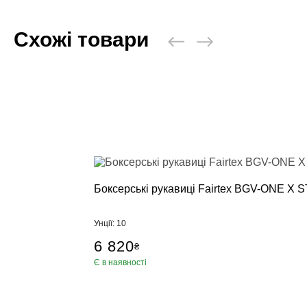
Схожі товари
Боксерські рукавиці Fairtex BGV-ONE X S
Унції: 10
6 820
₴
Є в наявності