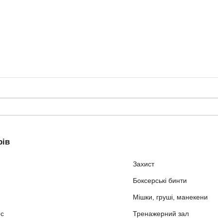
рів
Захист
Боксерські бинти
Мішки, груші, манекени
ес
Тренажерний зал