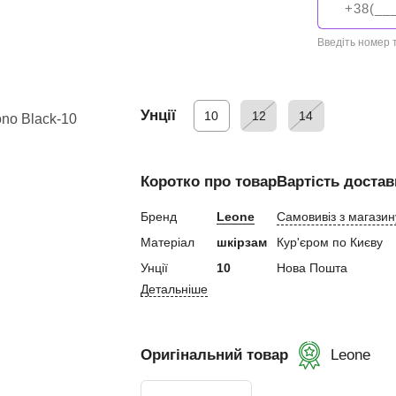
ний
Введіть номер
Унції
10
12
14
ування
Коротко про товар
Вартість достав
и, Клітки ММА
ькі стінки,
Бренд
Leone
Самовивіз з магазин
Матеріал
шкірзам
Кур'єром по Києву
ертифікат
Унції
10
Нова Пошта
Детальніше
Оригінальний товар
Leone