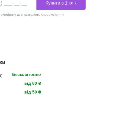
 телефону для швидкого оформлення
ки
у
Безкоштовно
від 80 ₴
від 50 ₴