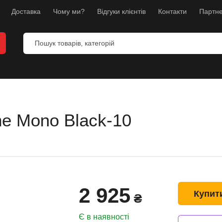
Доставка
Чому ми?
Відгуки клієнтів
Контакти
Партне
ne Mono Black-10
и
анекени
ес
2 925
л
Купит
₴
борств
Є в наявності