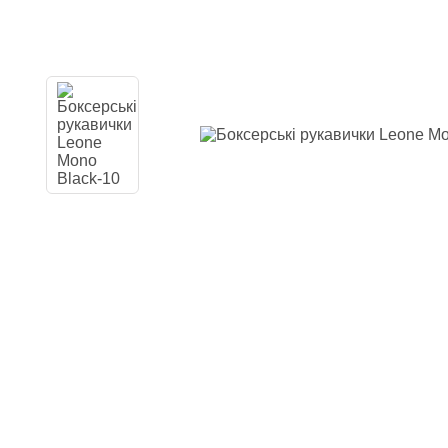
Одяг повсякден
Кімоно
Взуття
Важка атлетика
Вільна боротьба
Спортивне харч
Боксерські ринг
Тренажери, шведс
турники-бруси
Подарунковий с
Бренди