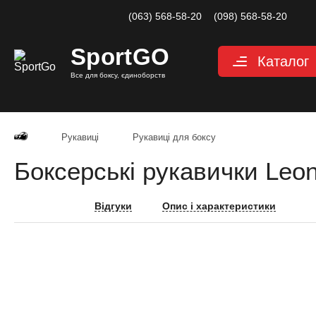
(063) 568-58-20
(098) 568-58-20
Sport
GO
Каталог
Все для боксу, єдиноборств
Рукавиці
Захист
Рукавиці
Рукавиці для боксу
Капи для боксу
Боксерські рукавички Leo
Боксерські бинт
Маківари і лапи
Відгуки
Опис і характеристики
Мішки, груші, м
Аксесуари, Фітн
Тренажерний за
Одяг для єдино