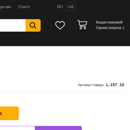
рство
Статті
RU
UA
Кошик порожній
Гарних покупок :)
L-157_10
Артикул товару
и