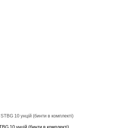
і налокітники
ксу
капа
па
кетів
инти
апи
лапи
ади
тки
, манекени
оксу
оксу
ий мішок
TBG 10 унцій (бинти в комплекті)