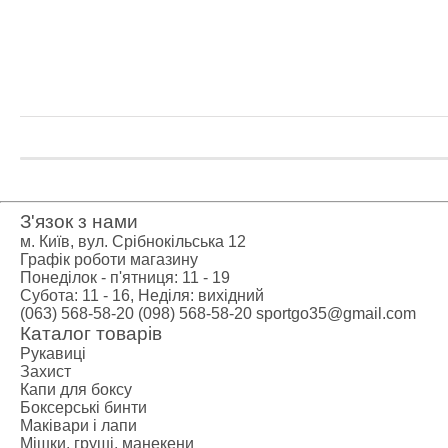
Важка атлет
Категории
Кистьові би
Бинти для п
Лямки для т
Пояс для ва
Жіночий кос
Чоловічий к
Шкарпетки д
З'язок з нами
Вільна боро
м. Київ, вул. Срібнокільська 12
Категории
Графік роботи магазину
Понеділок - п'ятниця: 11 - 19
Борцовські 
Субота: 11 - 16, Неділя: вихідний
Борцівське т
(063) 568-58-20
(098) 568-58-20
sportgo35@gmail.com
Спортивне х
Каталог товарів
Категории
Рукавиці
Захист
BCAA
Капи для боксу
L-карнітин
Боксерські бинти
Вітаміни та 
Маківари і лапи
Мішки, груші, манекени