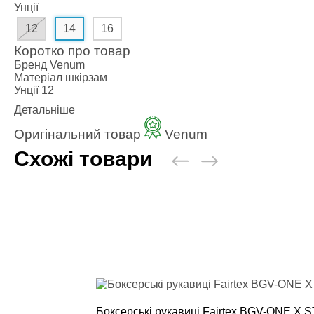
Наколінники 
Унції
Голеностопи
12
14
16
Капи для бо
Коротко про товар
Категории
Бренд
Venum
Стандартна 
Матеріал
шкірзам
Подвійна ка
Унції
12
Капа для бре
Детальніше
Футляр
Оригінальний товар
Venum
Боксерські б
Схожі товари
Маківари і л
Категории
Боксерські 
Маківара, П
Палки і Раке
Мішки, груші
Категории
Груша для б
Мішки для б
Водоналивн
Боксерські рукавиці Fairtex BGV-ONE X S