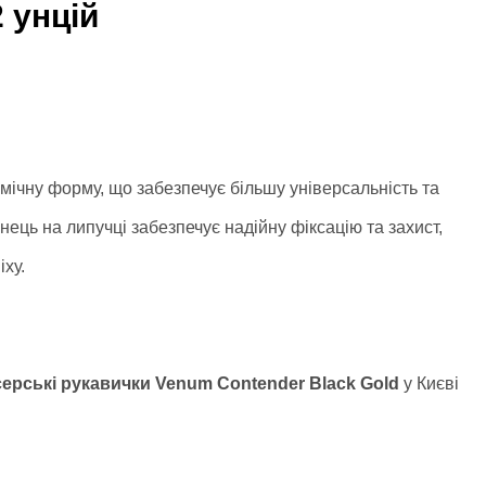
 унцій
омічну форму, що забезпечує більшу універсальність та
ець на липучці забезпечує надійну фіксацію та захист,
ху.
ерські рукавички
Venum Contender Black Gold
у Києві