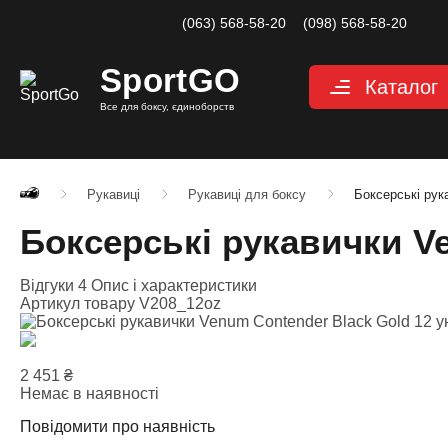
(063) 568-58-20
(098) 568-58-20
Sport
GO
Каталог
Все для боксу, єдиноборств
Рукавиці
Категории
Рукавиці для
Рукавиці д
Рукавиці
Рукавиці для боксу
Боксерські рук
Рукавиці дл
Боксерські рукавички Ve
Снарядні ру
Рукавиці для
Відгуки 4
Опис і характеристики
Велоперчатк
Артикул товару
V208_12oz
Захист
Категории
Шоломи для
2 451
₴
Захист паху
Немає в наявності
Захист для н
Повідомити про наявність
Захист корпу