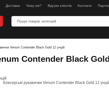
Доставка
Чому ми?
Відгуки клієнтів
Контакти
Партне
 боксу
ля ММА
авички Venum Contender Black Gold 12 унцій
я карате
num Contender Black Gold
кавиці
 фітнесу
и
 боксу
іг
су і грудей