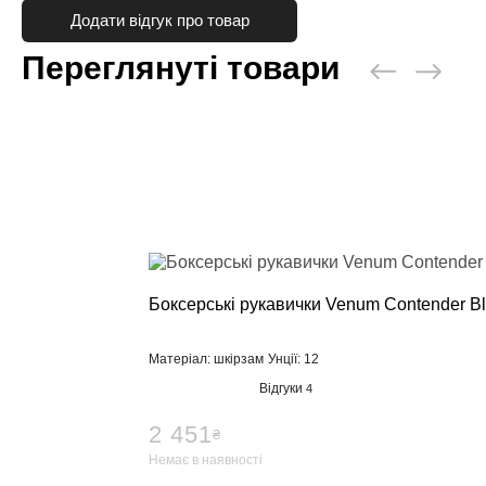
Сгоночні ко
Додати відгук про товар
Одяг повсяк
Переглянуті товари
Категории
Кофти та то
Штани
Футболки, м
Шорти
Кімоно
Категории
Добок для т
Кімоно для 
Кімоно для 
Боксерські рукавички Venum Contender Bl
Пояс для кі
Взуття
Матеріал: шкірзам
Унції: 12
Категории
Відгуки
4
Борцовки
Боксерки
2 451
₴
Штангетки
Немає в наявності
Чоловічі кро