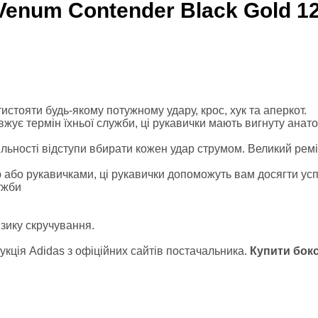
ики
Venum Contender Black Gold 12
 зал
ні платформи, Bosu
росфіту
стояти будь-якому потужному удару, крос, хук та аперкот.
танги
жує термін їхньої служби, ці рукавички мають вигнуту анат
ьності відступи вбирати кожен удар струмом. Великий ремін
 або рукавичками, ці рукавички допоможуть вам досягти успі
иноборств
ужби
 форма
изику скручування.
ікбоксингу
кція Adidas з офіційних сайтів постачальника.
Купити бокс
й одяг
айського боксу
ММА