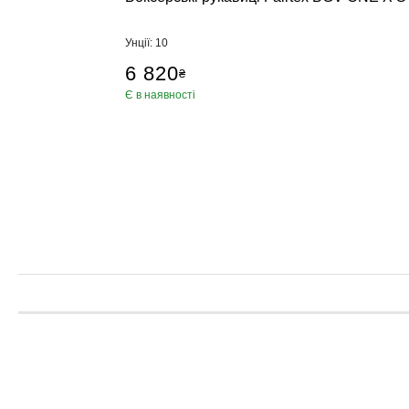
Пневматичні
Настінні по
Унції: 10
Стійки, кріп
6 820
₴
Манекен для
Є в наявності
Аксесуари, Ф
Категории
Брелки, суве
Килимки для
Петлі TRX, К
Пляшка для
Ролики для 
Упори для в
Фітболи
Сумки, рюкз
Скакалки
Еспандери, 
Тренажер дл
Обважнювач