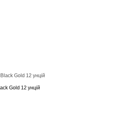
стюми, пояс сауна
денний
лстовки
айки
хеквондо
карате
дзюдо
ack Gold 12 унцій
моно
сівки