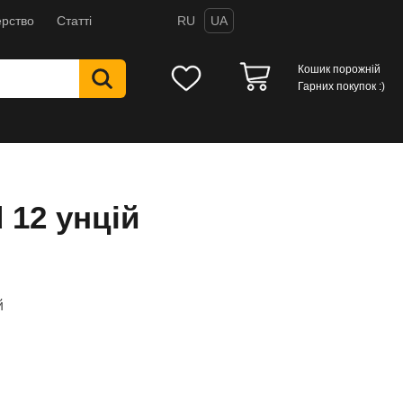
рство
Статті
RU
UA
Кошик порожній
Гарних покупок :)
 12 унцій