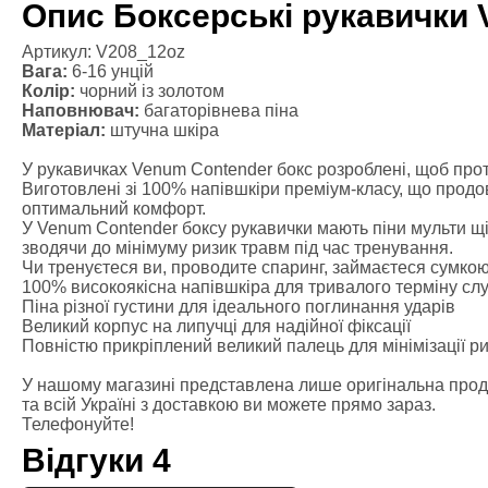
Масажні рол
Опис Боксерські рукавички 
Файтбол
Тренажерний
Артикул: V208_12oz
Вага:
6-16 унцій
Категории
Колір:
чорний із золотом
Балансуваль
Наповнювач:
багаторівнева піна
Гантелі
Матеріал:
штучна шкіра
Канат для к
У рукавичках Venum Contender бокс розроблені, щоб проти
Диски для ш
Виготовлені зі 100% напівшкіри преміум-класу, що продов
Гірі
оптимальний комфорт.
У Venum Contender боксу рукавички мають піни мульти щіл
Грифи
зводячи до мінімуму ризик травм під час тренування.
Медбол
Чи тренуєтеся ви, проводите спаринг, займаєтеся сумкою
Одяг для єд
100% високоякісна напівшкіра для тривалого терміну сл
Піна різної густини для ідеального поглинання ударів
Категории
Великий корпус на липучці для надійної фіксації
Боксерська
Повністю прикріплений великий палець для мінімізації р
Форма для к
У нашому магазині представлена лише оригінальна проду
Компресійни
та всій Україні з доставкою ви можете прямо зараз.
Рашгарди
Телефонуйте!
Шорти для т
Відгуки
4
Шорти для 