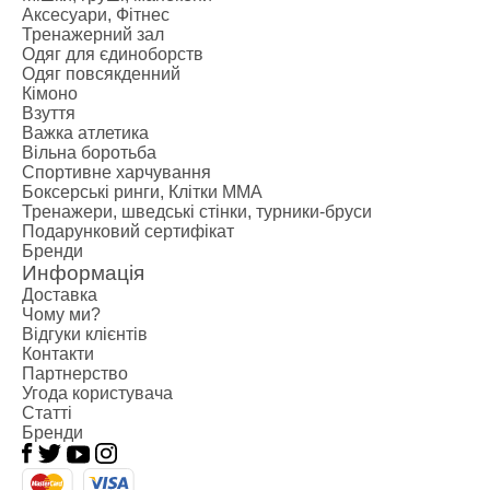
Креатин
Аксесуари, Фітнес
Предтренува
Тренажерний зал
Протеїн
Одяг для єдиноборств
Одяг повсякденний
Протеїнові 
Кімоно
Боксерські р
Взуття
Категории
Важка атлетика
Вільна боротьба
Боксерські р
Спортивне харчування
Клітки ММА
Боксерські ринги, Клітки ММА
Тренажери, ш
Тренажери, шведські стінки, турники-бруси
Подарунковий сертифікат
Категории
Бренди
Спортивні т
Информація
Турники-бру
Доставка
Шведські сті
Чому ми?
Відгуки клієнтів
Подарункови
Контакти
Бренди
Партнерство
Угода користувача
Статті
Бренди