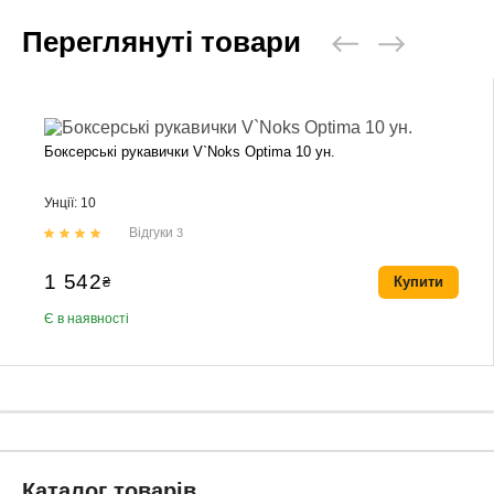
Переглянуті товари
Боксерські рукавички V`Noks Optima 10 ун.
Унції: 10
Відгуки
3
1 542
₴
Купити
Є в наявності
Каталог товарів