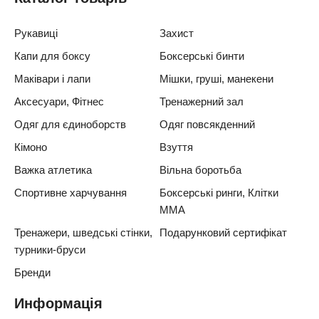
Рукавиці
Захист
Капи для боксу
Боксерські бинти
Маківари і лапи
Мішки, груші, манекени
Аксесуари, Фітнес
Тренажерний зал
Одяг для єдиноборств
Одяг повсякденний
Кімоно
Взуття
Важка атлетика
Вільна боротьба
Спортивне харчування
Боксерські ринги, Клітки
ММА
Тренажери, шведські стінки,
Подарунковий сертифікат
турники-бруси
Бренди
Информація