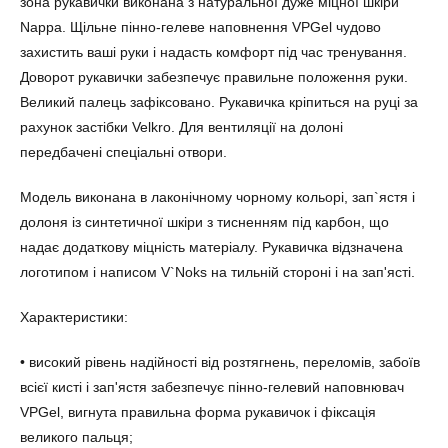
зона рукавички виконана з натуральної дуже міцної шкіри
Nappa. Щільне пінно-гелеве наповнення VPGel чудово
захистить ваші руки і надасть комфорт під час тренування.
Доворот рукавички забезпечує правильне положення руки.
Великий палець зафіксовано. Рукавичка кріпиться на руці за
рахунок застібки Velkro. Для вентиляції на долоні
передбачені спеціальні отвори.
Модель виконана в лаконічному чорному кольорі, зап`ястя і
долоня із синтетичної шкіри з тисненням під карбон, що
надає додаткову міцність матеріалу. Рукавичка відзначена
логотипом і написом V`Noks на тильній стороні і на зап'ясті.
Характеристики:
• високий рівень надійності від розтягнень, переломів, забоїв
всієї кисті і зап'ястя забезпечує пінно-гелевий наповнювач
VPGel, вигнута правильна форма рукавичок і фіксація
великого пальця;