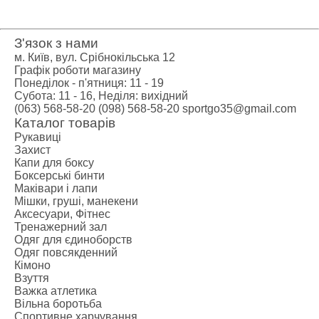
З'язок з нами
м. Київ, вул. Срібнокільська 12
Графік роботи магазину
Понеділок - п'ятниця: 11 - 19
Субота: 11 - 16, Неділя: вихідний
(063) 568-58-20
(098) 568-58-20
sportgo35@gmail.com
Каталог товарів
Рукавиці
Захист
Капи для боксу
Боксерські бинти
Маківари і лапи
Мішки, груші, манекени
Аксесуари, Фітнес
Тренажерний зал
Одяг для єдиноборств
Одяг повсякденний
Кімоно
Взуття
Важка атлетика
Вільна боротьба
Спортивне харчування