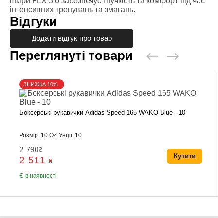
шкіри FLX 3.0 забезпечує гнучкість та комфорт під час
інтенсивних тренувань та змагань.
Відгуки
Додати відгук про товар
Переглянуті товари
ЗНИЖКА 10%
Боксерські рукавички Adidas Speed 165 WAKO Blue - 10
Розмір: 10 OZ
Унції: 10
2 790
₴
Купити
2 511
₴
Є в наявності