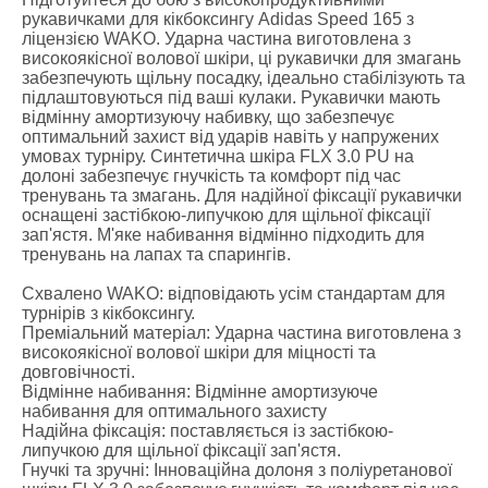
рукавичками для кікбоксингу Adidas Speed ​​165 з
ліцензією WAKO. Ударна частина виготовлена ​​з
високоякісної волової шкіри, ці рукавички для змагань
забезпечують щільну посадку, ідеально стабілізують та
підлаштовуються під ваші кулаки. Рукавички мають
відмінну амортизуючу набивку, що забезпечує
оптимальний захист від ударів навіть у напружених
умовах турніру. Синтетична шкіра FLX 3.0 PU на
долоні забезпечує гнучкість та комфорт під час
тренувань та змагань. Для надійної фіксації рукавички
оснащені застібкою-липучкою для щільної фіксації
зап'ястя. М'яке набивання відмінно підходить для
тренувань на лапах та спарингів.
Схвалено WAKO: відповідають усім стандартам для
турнірів з кікбоксингу.
Преміальний матеріал: Ударна частина виготовлена ​​з
високоякісної волової шкіри для міцності та
довговічності.
Відмінне набивання: Відмінне амортизуюче
набивання для оптимального захисту
Надійна фіксація: поставляється із застібкою-
липучкою для щільної фіксації зап'ястя.
Гнучкі та зручні: Інноваційна долоня з поліуретанової