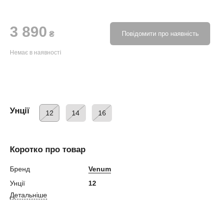
3 890
₴
Повідомити про наявність
Немає в наявності
Унції
12
14
16
Коротко про товар
Бренд
Venum
Унції
12
Детальніше