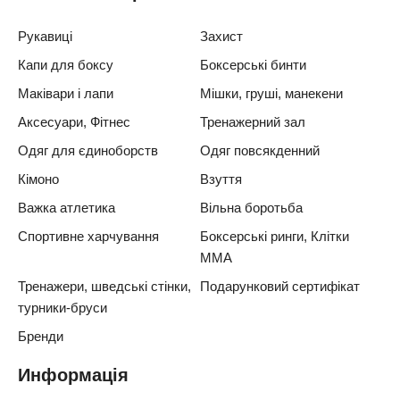
Рукавиці
Захист
Капи для боксу
Боксерські бинти
Маківари і лапи
Мішки, груші, манекени
Аксесуари, Фітнес
Тренажерний зал
Одяг для єдиноборств
Одяг повсякденний
Кімоно
Взуття
Важка атлетика
Вільна боротьба
Спортивне харчування
Боксерські ринги, Клітки
ММА
Тренажери, шведські стінки,
Подарунковий сертифікат
турники-бруси
Бренди
Информація