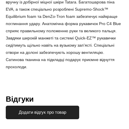
вручну із добірної міцної шкіри Tatara. Багатошарова піна
EVA, а також спеціально розроблені Supremo-Shock™
Equilibrium foam та DenZo-Tron foam забезпечує найкраще
поглинання удару. Анатомічна форма рукавичок Pro C4 Blue
сприяє правильному положенню руки та великого пальця.
Завдяки широкій манжеті та системі Quick-EZ™ рукавички
сидітимуть щільно навіть на вузькому зап'ясті. Спеціальні
отвори на долоні забезпечують хорошу вентиляцію.
Сатинова тканина на підкладці подарує приємне відчуття
прохолоди.
Відгуки
Додати відгук про товар