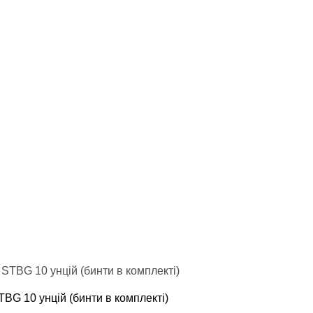
ний
ування
и, Клітки ММА
ькі стінки,
ертифікат
TBG 10 унцій (бинти в комплекті)