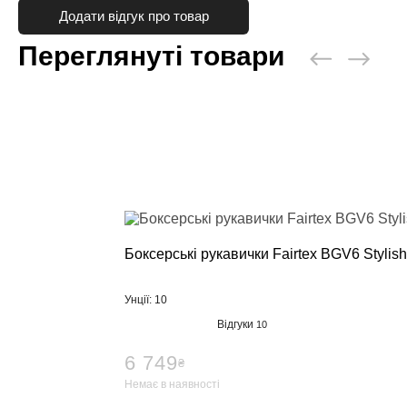
Додати відгук про товар
Переглянуті товари
Боксерські рукавички Fairtex BGV6 Stylish
Унції: 10
Відгуки
10
6 749
₴
Немає в наявності