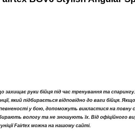
, що захищає руки бійця під час тренування та спарингу
унції, який підбирається відповідно до ваги бійця. Я
певненості у бою, допоможуть викластися на повну с
ирають вологу та не зношують їх. Від офіційного вир
іції Fairtex можна на нашому сайті.