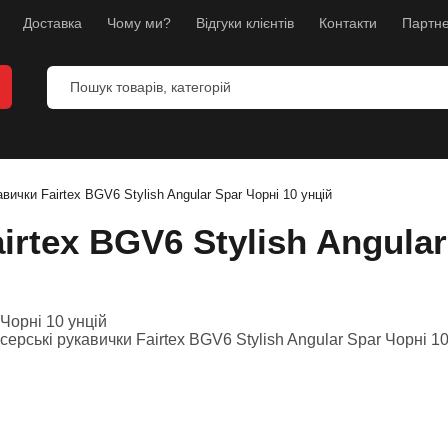
Доставка
Чому ми?
Відгуки клієнтів
Контакти
Партне
вички Fairtex BGV6 Stylish Angular Spar Чорні 10 унцій
rtex BGV6 Stylish Angular
и
анекени
ес
л
борств