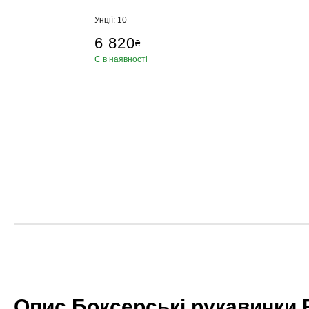
Унції: 10
6 820
₴
Є в наявності
Опис Боксерські рукавички Fa