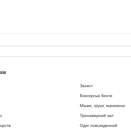
рів
Захист
Боксерські бинти
Мішки, груші, манекени
ес
Тренажерний зал
орств
Одяг повсякденний