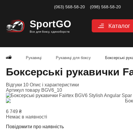
(063) 568-58-20
(098) 568-58-20
Sport
GO
Каталог
Все для боксу, єдиноборств
Рукавиці
Захист
Рукавиці
Рукавиці для боксу
Боксерські рука
Капи для боксу
Боксерські рукавички Fai
Боксерські бинт
Відгуки 10
Опис і характеристики
Маківари і лапи
Артикул товару
BGV6_10
Мішки, груші, м
Аксесуари, Фітн
6 749
₴
Тренажерний за
Немає в наявності
Одяг для єдино
Повідомити про наявність