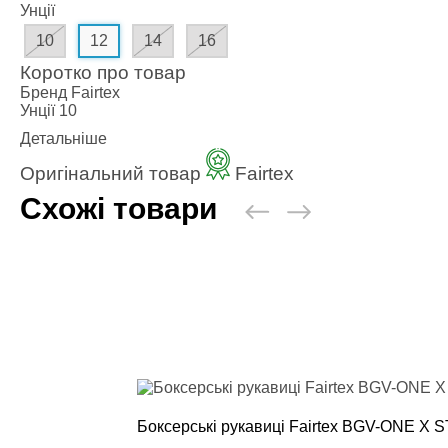
Одяг повсякден
Унції
10
12
14
16
Кімоно
Коротко про товар
Взуття
Бренд
Fairtex
Важка атлетика
Унції
10
Детальніше
Вільна боротьба
Оригінальний товар
Fairtex
Спортивне харч
Схожі товари
Боксерські ринг
Тренажери, шведс
турники-бруси
Подарунковий с
Бренди
Боксерські рукавиці Fairtex BGV-ONE X S