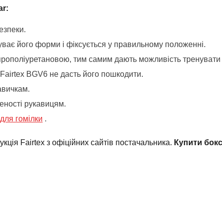
ar:
езпеки.
буває його форми і фіксується у правильному положенні.
прополіуретановою, тим самим дають можливість тренувати ш
Fairtex BGV6 не дасть його пошкодити.
авичкам.
еності рукавицям.
 для гомілки
.
ція Fairtex з офіційних сайтів постачальника.
Купити бокс