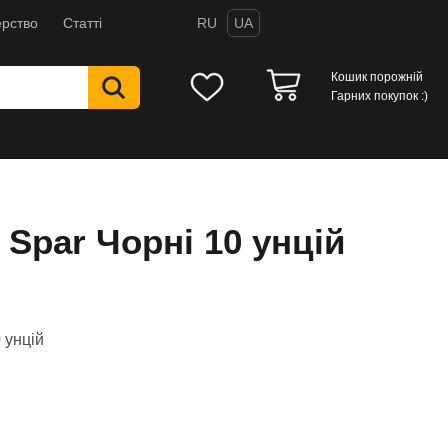
рство
Статті
RU
UA
Кошик порожній
Гарних покупок :)
 Spar Чорні 10 унцій