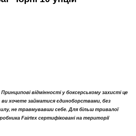
. Принципові відмінності у боксерському захисті це
кщо ви хочете займатися єдиноборствами, без
илу, не травмувавши себе. Для більш тривалої
обника Fairtex сертифіковані на території