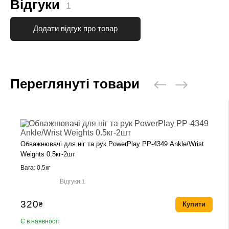
Відгуки
1
Додати відгук про товар
Переглянуті товари
Обважнювачі для ніг та рук PowerPlay PP-4349 Ankle/Wrist
Weights 0.5кг-2шт
Вага: 0,5кг
Відгуки
1
320
₴
Купити
Є в наявності