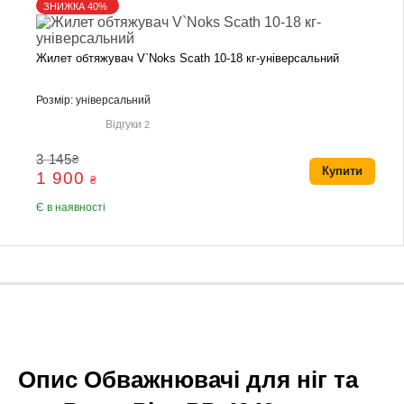
ЗНИЖКА 40%
Жилет обтяжувач V`Noks Scath 10-18 кг-універсальний
Розмір: універсальний
Відгуки
2
3 145
₴
Купити
1 900
₴
Є в наявності
Опис Обважнювачі для ніг та