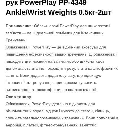
рук PowerPlay PP-4349
Ankle/Wrist Weights 0.5кг-2шт
Призначення:
Обважнювачі PowerPlay для щиколоток і
зап'ястя — ваш ідеальний помічник для Інтенсивних
Тренувань
Обважнювачі PowerPlay — це відмінний аксесуар для
підвищення ефективності ваших тренувань. Ці обважнювачі
підходять для носіння на зап'ястях або щиколотках і
допомагають значно покращити результати ваших фізичних
занять. Вони додають додаткову вагу, що підвищує
інтенсивність тренувань, сприяє розвитку сили та
витривалості, а також ефективно спалює калорії.
Опис товару
Обважнювачі PowerPlay ідеально підходять для
різноманітних вправ: від рук і живота до стегон, сідниць,
спини та загальнорозвиваючих тренувань. Вони популярні в
аеробіці, пілатесі, фітнес-тренуваннях, заняттях