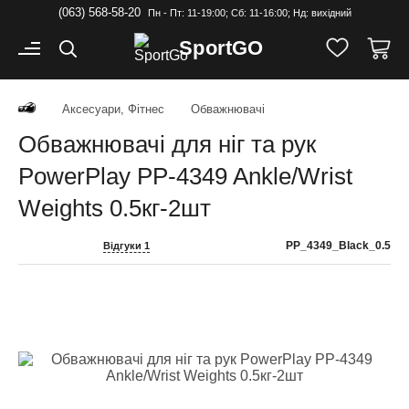
(063) 568-58-20
Пн - Пт: 11-19:00; Cб: 11-16:00; Нд: вихідний
Sport
GO
Аксесуари, Фітнес
Обважнювачі
Обважнювачі для ніг та рук
PowerPlay PP-4349 Ankle/Wrist
Weights 0.5кг-2шт
PP_4349_Black_0.5
Відгуки 1