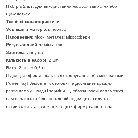
Набір з 2 шт
: для використання на обох зап'ястях або
щиколотках.
Технічні характеристики
Зовнішній матеріал
: неопрен
Наповнення
: пісок, металеві мікросфери
Регульований ремінь
: так
Застібка
: липучка
Кількість в наборі
: 2 шт
Вага:
2шт. по 0,5 кг.
Підвищте ефективність своїх тренувань з обважнювачами
PowerPlay! Замовте їх сьогодні та досягайте кращих
результатів у швидші терміни. Ці обважнювачі допоможуть
вам спалювати більше калорій, підвищити силу та
витривалість, а також покращити форму вашого тіла.