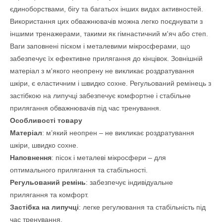
єдиноборствами, бігу та багатьох інших видах активностей.
Використання цих обважнювачів можна легко поєднувати з
іншими тренажерами, такими як гімнастичний м'яч або степ.
Ваги заповнені піском і металевими мікросферами, що
забезпечує їх ефективне прилягання до кінцівок. Зовнішній
матеріал з м'якого неопрену не викликає роздратування
шкіри, є еластичним і швидко сохне. Регульований ремінець з
застібкою на липучці забезпечує комфортне і стабільне
прилягання обважнювачів під час тренування.
Особливості товару
Матеріал
: м’який неопрен – не викликає роздратування
шкіри, швидко сохне.
Наповнення
: пісок і металеві мікросфери – для
оптимального прилягання та стабільності.
Регульований ремінь
: забезпечує індивідуальне
прилягання та комфорт.
Застібка на липучці
: легке регулювання та стабільність під
час тренування.