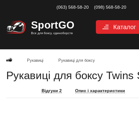
(063) 568-58-20
(098) 568-58-20
Sport
GO
Каталог
Все для боксу, єдиноборств
Рукавиці
Захист
Рукавиці
Рукавиці для боксу
Капи для боксу
Рукавиці для боксу Twins 
Боксерські бинт
Маківари і лапи
Відгуки 2
Опис і характеристики
Мішки, груші, м
Аксесуари, Фітн
Тренажерний за
Одяг для єдино