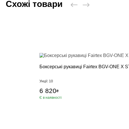
Схожі товари
Боксерські рукавиці Fairtex BGV-ONE X S
Унції: 10
6 820
₴
Є в наявності