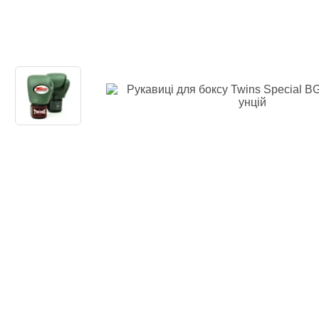
Одяг повсякден
Кімоно
Взуття
Важка атлетика
Вільна боротьба
Спортивне харч
Боксерські ринг
Тренажери, шведс
турники-бруси
Подарунковий с
Бренди