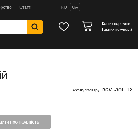
рство
Статті
RU
UA
Кошик порожній
Гарних покупок :)
ій
BGVL-3OL_12
Артикул товару
мити про наявність