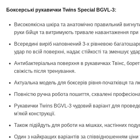
Боксерські рукавички Twins Special BGVL-3:
Високоякісна шкіра та анатомічно правильний вигнути
руки бійця та витримують тривале навантаження при 
Всередині виріб наповнений 3-х рівневою багатошаро
удар по всій поверхні, надає стійкості та зменшує уда
Антибактеріальна поверхня в рукавичках Твінс, боре
свіжість після тренування.
Актуальна модель для боксерів рівня-початківця та лю
Повністю ручна робота пошиття, схвалені професіона
Рукавички Twins BGVL-3 чудовий варіант для провед
м'якій конструкції.
Також підійдуть для роботи на мішках, настінних поду
Один з найкращих варіантів за співвідношенням ціни т