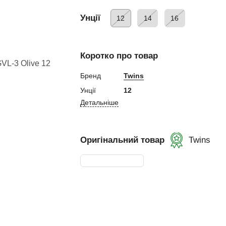
ний
Унції
12
14
16
Коротко про товар
Бренд
Twins
ування
Унції
12
Детальніше
и, Клітки ММА
ькі стінки,
Оригінальний товар
Twins
ертифікат