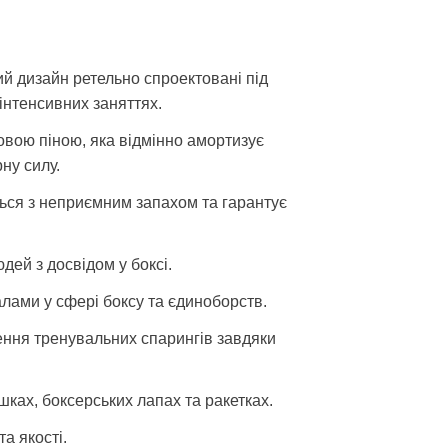
й дизайн ретельно спроектовані під
інтенсивних заняттях.
вою піною, яка відмінно амортизує
рну силу.
ться з неприємним запахом та гарантує
дей з досвідом у боксі.
лами у сфері боксу та єдиноборств.
ення тренувальних спарингів завдяки
шках, боксерських лапах та ракетках.
а якості.