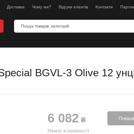
Доставка
Чому ми?
Відгуки клієнтів
Контакти
Партне
Special BGVL-3 Olive 12 унц
и
анекени
ес
6 082
л
₴
Повідо
борств
Немає в наявності